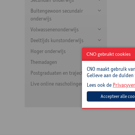
Buitengewoon secundair
onderwijs
Volwassenenonderwijs
Deeltijds kunstonderwijs
Hoger onderwijs
CNO gebruikt cookies
Themadagen
CNO maakt gebruik van 
Postgraduaten en trajecten
Gelieve aan de duiden
Live online nascholingen
Lees ook de
Privacyver