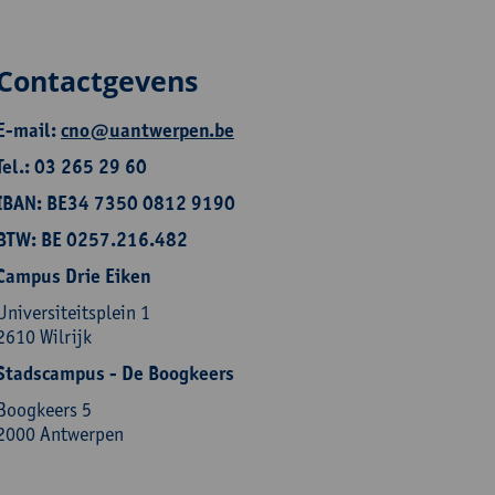
Contactgevens
E-mail:
cno@uantwerpen.be
Tel.: 03 265 29 60
IBAN: BE34 7350 0812 9190
BTW: BE 0257.216.482
Campus Drie Eiken
Universiteitsplein 1
2610 Wilrijk
Stadscampus - De Boogkeers
Boogkeers 5
2000 Antwerpen