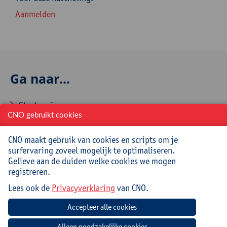
Aanmelden
Ga naar...
Startpagina
CNO gebruikt cookies
Over CNO
CNO maakt gebruik van cookies en scripts om je
Contacteer CNO
surfervaring zoveel mogelijk te optimaliseren.
Gelieve aan de duiden welke cookies we mogen
registreren.
Veelgestelde vragen
Lees ook de
Privacyverklaring
van CNO.
Hoe aanmelden en inschrijven via CNOweb?
Hoe een evaluatieformulier invullen?