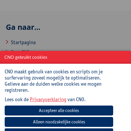
Ga naar...
Startpagina
Over CNO
CNO gebruikt cookies
Contacteer CNO
CNO maakt gebruik van cookies en scripts om je
surfervaring zoveel mogelijk te optimaliseren.
Gelieve aan de duiden welke cookies we mogen
Veelgestelde vragen
registreren.
Lees ook de
Privacyverklaring
van CNO.
Hoe aanmelden en inschrijven via CNOweb?
Hoe een evaluatieformulier invullen?
Hoe een aanwezigheidsattest downloaden?
Hoe je profiel aanpassen?