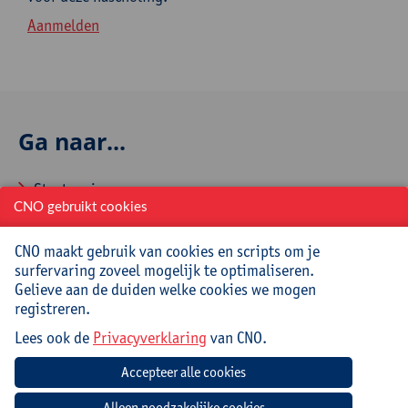
Aanmelden
Ga naar...
Startpagina
CNO gebruikt cookies
Over CNO
CNO maakt gebruik van cookies en scripts om je
Contacteer CNO
surfervaring zoveel mogelijk te optimaliseren.
Gelieve aan de duiden welke cookies we mogen
registreren.
Veelgestelde vragen
Lees ook de
Privacyverklaring
van CNO.
Hoe aanmelden en inschrijven via CNOweb?
Hoe een evaluatieformulier invullen?