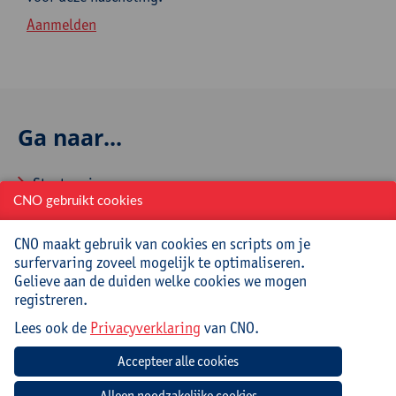
Aanmelden
Ga naar...
Startpagina
CNO gebruikt cookies
Over CNO
CNO maakt gebruik van cookies en scripts om je
Contacteer CNO
surfervaring zoveel mogelijk te optimaliseren.
Gelieve aan de duiden welke cookies we mogen
registreren.
Veelgestelde vragen
Lees ook de
Privacyverklaring
van CNO.
Hoe aanmelden en inschrijven via CNOweb?
Hoe een evaluatieformulier invullen?