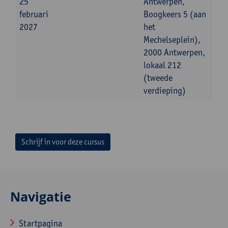
25
Antwerpen,
februari
Boogkeers 5 (aan
2027
het
Mechelseplein),
2000 Antwerpen,
lokaal 212
(tweede
verdieping)
Schrijf in voor deze cursus
Navigatie
Startpagina