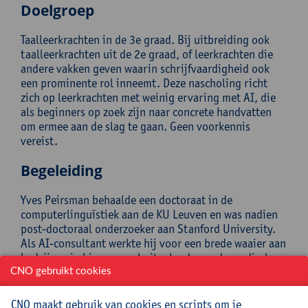
Doelgroep
Taalleerkrachten in de 3e graad. Bij uitbreiding ook
taalleerkrachten uit de 2e graad, of leerkrachten die
andere vakken geven waarin schrijfvaardigheid ook
een prominente rol inneemt. Deze nascholing richt
zich op leerkrachten met weinig ervaring met AI, die
als beginners op zoek zijn naar concrete handvatten
om ermee aan de slag te gaan. Geen voorkennis
vereist.
Begeleiding
Yves Peirsman behaalde een doctoraat in de
computerlinguïstiek aan de KU Leuven en was nadien
post-doctoraal onderzoeker aan Stanford University.
Als AI-consultant werkte hij voor een brede waaier aan
bedrijven in binnen- en buitenland, van de medische
tot de educatieve sector. Momenteel is hij CTO van zijn
CNO gebruikt cookies
eigen AI-startup. In zijn vrije tijd schrijft hij romans.
CNO maakt gebruik van cookies en scripts om je