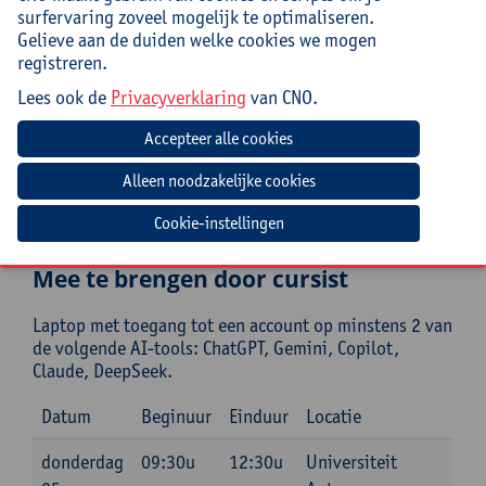
Praktisch
surfervaring zoveel mogelijk te optimaliseren.
Gelieve aan de duiden welke cookies we mogen
Cursuscode:
26/TAL/060A
registreren.
Lees ook de
Privacyverklaring
van CNO.
Cursusmateriaal inbegrepen
Jouw bijdrage: 69 EUR.
Inlichtingen bij: Tamara Bonne, 03 265 29 89,
tamara.bonne@uantwerpen.be
Cookie-instellingen
Mee te brengen door cursist
Laptop met toegang tot een account op minstens 2 van
de volgende AI-tools: ChatGPT, Gemini, Copilot,
Claude, DeepSeek.
Datum
Beginuur
Einduur
Locatie
donderdag
09:30u
12:30u
Universiteit