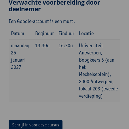
Verwachte voorbereiding door
deelnemer
Een Google-account is een must.
Datum
Beginuur
Einduur
Locatie
maandag
13:30u
16:30u
Universiteit
25
Antwerpen,
januari
Boogkeers 5 (aan
2027
het
Mechelseplein),
2000 Antwerpen,
lokaal 203 (tweede
verdieping)
Schrijf in voor deze cursus