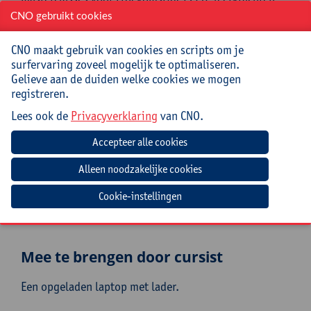
voor de EdHub van Howest. Ze is één van de trekkers
CNO gebruikt cookies
van het nascholingstraject ‘de AI-geletterde school’
van EdHub Howest waarmee ze vormingen en AI-
CNO maakt gebruik van cookies en scripts om je
trajecten organiseert voor school- en taalteams.
surfervaring zoveel mogelijk te optimaliseren.
Gelieve aan de duiden welke cookies we mogen
Praktisch
registreren.
Lees ook de
Privacyverklaring
van CNO.
Cursuscode:
26/TAL/074A
Cursusmateriaal inbegrepen
Jouw bijdrage: 69 EUR.
Cookie-instellingen
Inlichtingen bij: Tamara Bonne, 03 265 29 89,
tamara.bonne@uantwerpen.be
Mee te brengen door cursist
Een opgeladen laptop met lader.