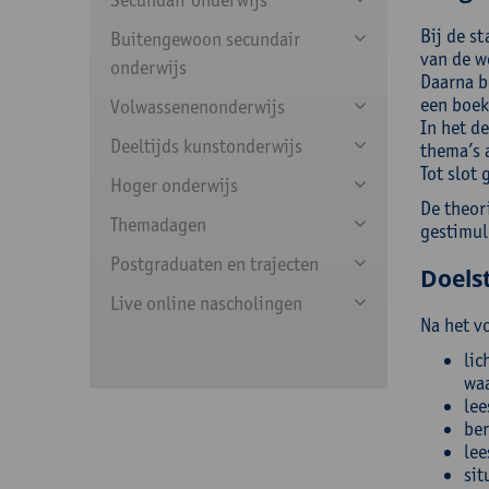
Bij de st
Buitengewoon secundair
van de w
onderwijs
Daarna b
een boek
Volwassenenonderwijs
In het d
Deeltijds kunstonderwijs
thema’s 
Tot slot 
Hoger onderwijs
De theor
Themadagen
gestimul
Postgraduaten en trajecten
Doelst
Live online nascholingen
Na het v
lic
waa
lee
ber
lee
sit