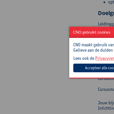
opt
Doelg
Leidingg
een onde
CNO gebruikt cookies
Begel
CNO maakt gebruik van 
Gelieve aan de duiden
Vincent 
behaald.
Lees ook de
Privacyver
Prakt
Cursusc
Cursusma
Jouw bij
Inlichti