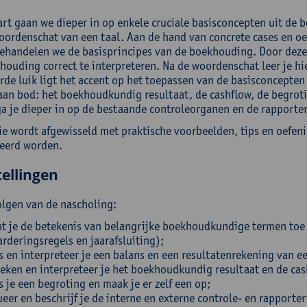
art gaan we dieper in op enkele cruciale basisconcepten uit de 
oordenschat van een taal. Aan de hand van concrete cases en o
ehandelen we de basisprincipes van de boekhouding. Door deze p
houding correct te interpreteren. Na de woordenschat leer je h
erde luik ligt het accent op het toepassen van de basisconcepte
aan bod: het boekhoudkundig resultaat, de cashflow, de begroti
ga je dieper in op de bestaande controleorganen en de rapporter
ie wordt afgewisseld met praktische voorbeelden, tips en oefeni
eerd worden.
ellingen
olgen van de nascholing:
ht je de betekenis van belangrijke boekhoudkundige termen toe 
rderingsregels en jaarafsluiting);
s en interpreteer je een balans en een resultatenrekening van e
eken en interpreteer je het boekhoudkundig resultaat en de cas
s je een begroting en maak je er zelf een op;
ueer en beschrijf je de interne en externe controle- en rapport