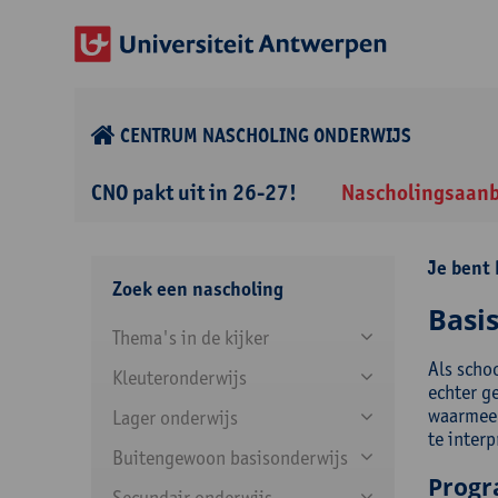
CENTRUM NASCHOLING ONDERWIJS
CNO pakt uit in 26-27!
Nascholingsaan
Je bent 
Zoek een nascholing
Basi
Thema's in de kijker
Als schoo
Kleuteronderwijs
echter g
waarmee 
Lager onderwijs
te interp
Buitengewoon basisonderwijs
Prog
Secundair onderwijs