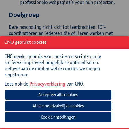
professionele webpagina’s voor hun projecten.
Doelgroep
Deze nascholing richt zich tot leerkrachten, ICT-
coördinatoren en iedereen die wil leren werken met
Bootstrap. Basiskennis van HTML en CSS is sterk
CNO gebruikt cookies
aanbevolen, maar niet strikt noodzakelijk.
Het is aanbevolen om vooraf de nascholing HTML en
CNO maakt gebruik van cookies en scripts om je
CSS Essentials te volgen.
surfervaring zoveel mogelijk te optimaliseren.
Gelieve aan de duiden welke cookies we mogen
Mee te brengen door cursist
registreren.
Opgeladen laptop (Windows/MacOS)
Lees ook de
Privacyverklaring
van CNO.
Verwachte voorbereiding door
deelnemer
Installeer ZEKER op voorhand:
Cookie-instellingen
Firefox (OF Chrome)
Visual Studio Code (NIET Visual Studio!)