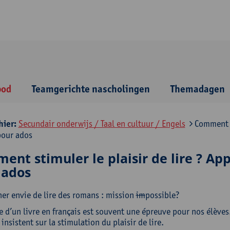
bod
Teamgerichte nascholingen
Themadagen
hier:
Secundair onderwijs / Taal en cultuur / Engels
Comment st
our ados
ent stimuler le plaisir de lire ? A
 ados
er envie de lire des romans : mission
im
possible?
e d’un livre en français est souvent une épreuve pour nos élèves
insistent sur la stimulation du plaisir de lire.