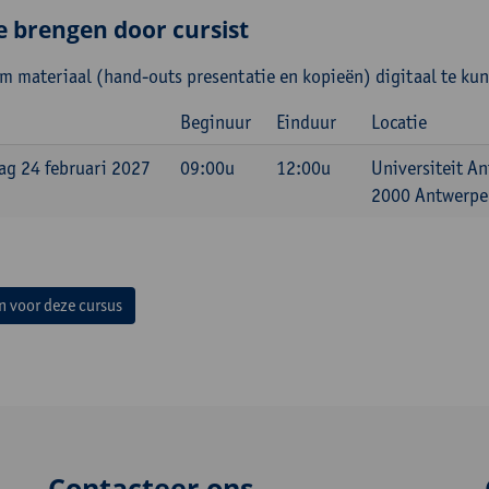
e brengen door cursist
m materiaal (hand-outs presentatie en kopieën) digitaal te ku
Beginuur
Einduur
Locatie
g 24 februari 2027
09:00u
12:00u
Universiteit A
2000 Antwerpen
in voor deze cursus
Contacteer ons