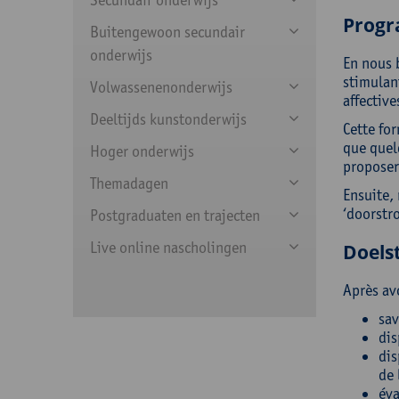
Prog
Buitengewoon secundair
onderwijs
En nous 
stimulant
Volwassenenonderwijs
affective
Deeltijds kunstonderwijs
Cette for
que quel
Hoger onderwijs
proposero
Themadagen
Ensuite,
‘doorstro
Postgraduaten en trajecten
Live online nascholingen
Doelst
Après avo
sav
dis
dis
de 
éva