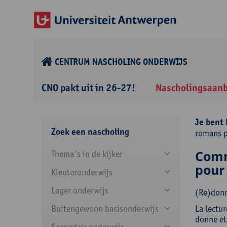
CENTRUM NASCHOLING ONDERWIJS
CNO pakt uit in 26-27!
Nascholingsaan
Je bent 
Zoek een nascholing
romans p
Comm
Thema's in de kijker
pour
Kleuteronderwijs
Lager onderwijs
(Re)donn
Buitengewoon basisonderwijs
La lectur
donne et 
Secundair onderwijs