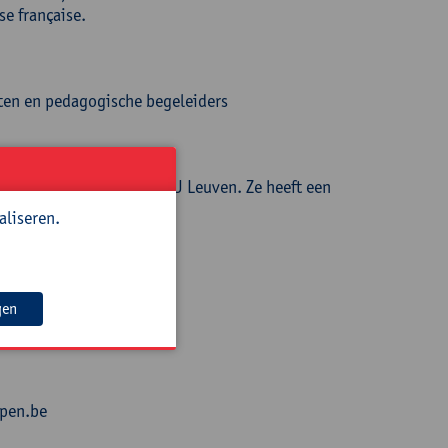
se française.
nten en pedagogische begeleiders
ucatieve Master Frans – KU Leuven. Ze heeft een
aliseren.
gen
rpen.be