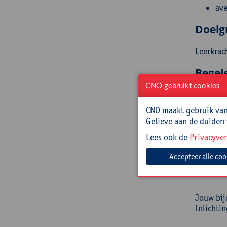
ave
Doelg
Leerkrac
Begel
CNO gebruikt cookies
Joëlle D
lange erv
CNO maakt gebruik van 
Gelieve aan de duiden
Prakt
Lees ook de
Privacyver
Cursusc
Cursusma
Jouw bij
Inlichti