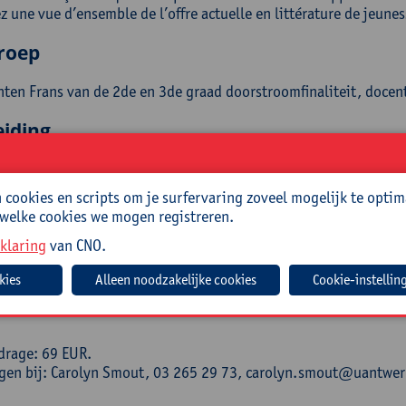
z une vue d’ensemble de l’offre actuelle en littérature de jeunes
roep
hten Frans van de 2de en 3de graad doorstroomfinaliteit, doce
eiding
e Pessemier is vrijwillig wetenschappelijk medewerker bij de Ed
aring als leerkracht Frans in het Vita et Pax-college te Schoten.
cookies en scripts om je surfervaring zoveel mogelijk te optim
 welke cookies we mogen registreren.
isch
klaring
van CNO.
ode:
26/FRA/021A
Cookie-instellin
teriaal inbegrepen
drage: 69 EUR.
ngen bij: Carolyn Smout, 03 265 29 73, carolyn.smout@uantwe