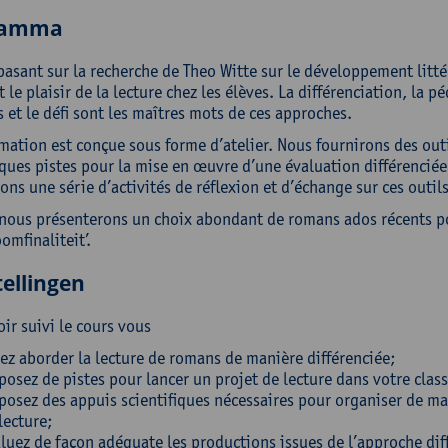
ramma
basant sur la recherche de Theo Witte sur le développement lit
 le plaisir de la lecture chez les élèves. La différenciation, la 
s et le défi sont les maîtres mots de ces approches.
mation est conçue sous forme d’atelier. Nous fournirons des outil
ques pistes pour la mise en œuvre d’une évaluation différencié
ns une série d’activités de réflexion et d’échange sur ces outils
 nous présenterons un choix abondant de romans ados récents po
omfinaliteit’.
ellingen
ir suivi le cours vous
ez aborder la lecture de romans de manière différenciée;
posez de pistes pour lancer un projet de lecture dans votre classe
posez des appuis scientifiques nécessaires pour organiser de man
lecture;
luez de façon adéquate les productions issues de l’approche dif