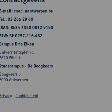
E-mail:
cno@uantwerpen.be
Tel.: 03 265 29 60
IBAN: BE34 7350 0812 9190
BTW: BE 0257.216.482
Campus Drie Eiken
Universiteitsplein 1
2610 Wilrijk
Stadscampus - De Boogkeers
Boogkeers 5
2000 Antwerpen
Privacy
-
Cookiebeleid