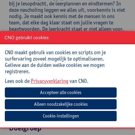
bij je lesopdracht, de leerplannen en eindtermen? In
deze nascholing leggen we alles uit, voorkennis is niet
nodig. Je maakt ook kennis met de mensen in ons
team, dat elke dag klaar staat om jullie vragen te
beantwoorden. De leerkracht staat er niet alleen voor.
ESERO Belgium is een continue helpdesk voor
CNO gebruikt cookies
deelnemende leraren (e-mail, telefoon en
videogesprek).
CNO maakt gebruik van cookies en scripts om je
surfervaring zoveel mogelijk te optimaliseren.
Doelstellingen
Gelieve aan de duiden welke cookies we mogen
registreren.
Na het volgen van deze nascholing:
Lees ook de
Privacyverklaring
van CNO.
ken je de STEM-projecten die ESERO Belgium
(gratis) aanbiedt aan secundaire scholen;
weet je hoe je kan deelnemen aan die projecten;
daag je je leerlingen uit met hun eigen missie;
gebruik je de lespakketten die de projecten
inhoudelijk ondersteunen.
Cookie-instellingen
Doelgroep