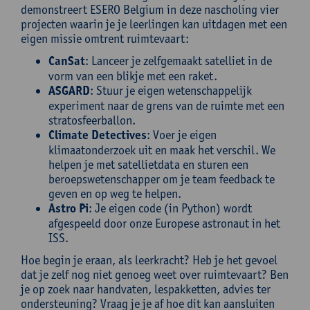
demonstreert ESERO Belgium in deze nascholing vier
projecten waarin je je leerlingen kan uitdagen met een
eigen missie omtrent ruimtevaart:
CanSat
: Lanceer je zelfgemaakt satelliet in de
vorm van een blikje met een raket.
ASGARD
: Stuur je eigen wetenschappelijk
experiment naar de grens van de ruimte met een
stratosfeerballon.
Climate Detectives
: Voer je eigen
klimaatonderzoek uit en maak het verschil. We
helpen je met satellietdata en sturen een
beroepswetenschapper om je team feedback te
geven en op weg te helpen.
Astro Pi
: Je eigen code (in Python) wordt
afgespeeld door onze Europese astronaut in het
ISS.
Hoe begin je eraan, als leerkracht? Heb je het gevoel
dat je zelf nog niet genoeg weet over ruimtevaart? Ben
je op zoek naar handvaten, lespakketten, advies ter
ondersteuning? Vraag je je af hoe dit kan aansluiten