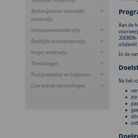
Prog
Buitengewoon secundair
onderwijs
Aan de h
Volwassenenonderwijs
voorwerp
JOERON- 
Deeltijds kunstonderwijs
uitdenkt
Hoger onderwijs
In de na
Themadagen
Doelst
Postgraduaten en trajecten
Na het v
Live online nascholingen
ver
zie
pas
gee
sti
ont
Doelg