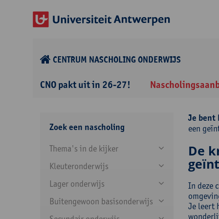
CENTRUM NASCHOLING ONDERWIJS
CNO pakt uit in 26-27!
Nascholingsaan
Je bent 
Zoek een nascholing
een geïn
De k
Thema's in de kijker
geïnt
Kleuteronderwijs
Lager onderwijs
In deze 
omgeving
Buitengewoon basisonderwijs
Je leert
wonderli
Secundair onderwijs