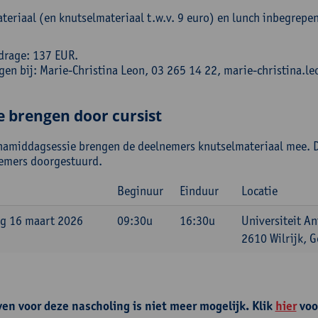
teriaal (en knutselmateriaal t.w.v. 9 euro) en lunch inbegrepe
drage: 137 EUR.
ngen bij: Marie-Christina Leon, 03 265 14 22, marie-christina
e brengen door cursist
namiddagsessie brengen de deelnemers knutselmateriaal mee. D
emers doorgestuurd.
Beginuur
Einduur
Locatie
g 16 maart 2026
09:30u
16:30u
Universiteit An
2610 Wilrijk, G
ven voor deze nascholing is niet meer mogelijk. Klik
hier
voo