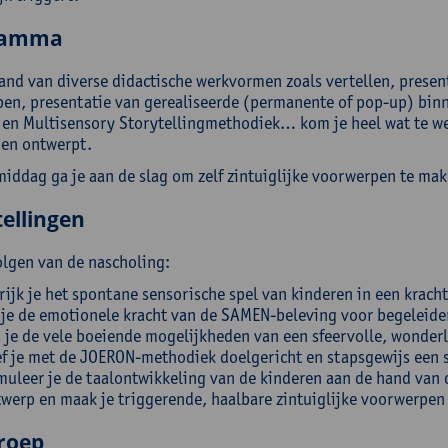
ramma
and van diverse didactische werkvormen zoals vertellen, present
en, presentatie van gerealiseerde (permanente of pop-up) binn
en Multisensory Storytellingmethodiek… kom je heel wat te we
 en ontwerpt.
middag ga je aan de slag om zelf zintuiglijke voorwerpen te ma
ellingen
olgen van de nascholing:
rijk je het spontane sensorische spel van kinderen in een krac
 je de emotionele kracht van de SAMEN-beleving voor begeleider
 je de vele boeiende mogelijkheden van een sfeervolle, wonderli
f je met de JOERON-methodiek doelgericht en stapsgewijs een
muleer je de taalontwikkeling van de kinderen aan de hand van
werp en maak je triggerende, haalbare zintuiglijke voorwerpen
roep