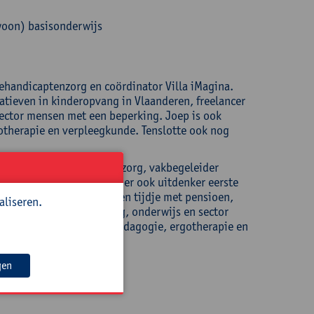
woon) basisonderwijs
ehandicaptenzorg en coördinator Villa iMagina.
iatieven in kinderopvang in Vlaanderen, freelancer
ector mensen met een beperking. Joep is ook
otherapie en verpleegkunde. Tenslotte ook nog
 Jeugd-en Gehandicaptenzorg, vakbegeleider
ngen personenzorg. Verder ook uitdenker eerste
laanderen. Ronny is al een tijdje met pensioen,
aliseren.
diensten voor kinderopvang, onderwijs en sector
leuteronderwijs, orthopedagogie, ergotherapie en
gen