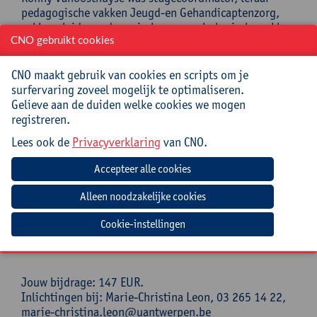
pedagogische vakken Jeugd-en Gehandicaptenzorg,
vakbegeleider pedagogische en psychologische vakken
en stagebegeleider voor opleidingen personenzorg.
CNO gebruikt cookies
Verder ook uitdenker eerste snoezelklassen en
verschillende snoezelinitiatieven in kinderopvang in
CNO maakt gebruik van cookies en scripts om je
Vlaanderen. Ronny is al een tijdje met pensioen, maar
surfervaring zoveel mogelijk te optimaliseren.
blijft nog altijd actief als freelancer voor verschillende
Gelieve aan de duiden welke cookies we mogen
vormingsdiensten voor kinderopvang, onderwijs en
registreren.
sector mensen met een beperking. Hij is ook
Lees ook de
Privacyverklaring
van CNO.
gastdocent bacheloropleidingen kleuteronderwijs,
orthopedagogie, ergotherapie en verpleegkunde.
Tenslotte ook nog auteur van ‘Het grote snoezelboek’.
Praktisch
Cookie-instellingen
Cursuscode:
26/BAS/120A
Jouw bijdrage: 147 EUR.
Inlichtingen bij: Marie-Christina Leon, 03 265 14 22,
marie-christina.leon@uantwerpen.be