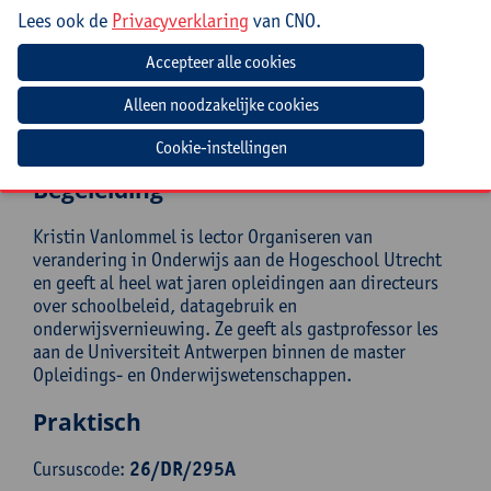
Lees ook de
Privacyverklaring
van CNO.
(Zorg)leerkrachten en beleidsverantwoordelijken uit
het (buitengewoon) secundair onderwijs,
ondersteuners/leerkrachten uit een
ondersteuningsnetwerk, pedagogische begeleiding en
CLB-medewerkers.
Er is geen specifieke voorkennis vereist.
Cookie-instellingen
Begeleiding
Kristin Vanlommel is lector Organiseren van
verandering in Onderwijs aan de Hogeschool Utrecht
en geeft al heel wat jaren opleidingen aan directeurs
over schoolbeleid, datagebruik en
onderwijsvernieuwing. Ze geeft als gastprofessor les
aan de Universiteit Antwerpen binnen de master
Opleidings- en Onderwijswetenschappen.
Praktisch
Cursuscode:
26/DR/295A