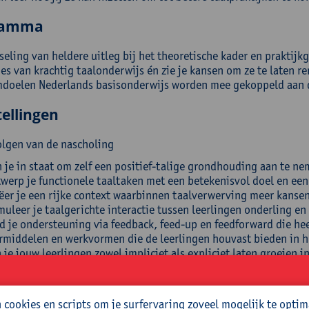
ramma
seling van heldere uitleg bij het theoretische kader en praktijk
es van krachtig taalonderwijs én zie je kansen om ze te laten r
oelen Nederlands basisonderwijs worden mee gekoppeld aan d
ellingen
olgen van de nascholing
 je in staat om zelf een positief-talige grondhouding aan te nem
werp je functionele taaltaken met een betekenisvol doel en een
ëer je een rijke context waarbinnen taalverwerving meer kansen
muleer je taalgerichte interactie tussen leerlingen onderling en 
d je ondersteuning via feedback, feed-up en feedforward die heel
rmiddelen en werkvormen die de leerlingen houvast bieden in h
 je jouw leerlingen zowel impliciet als expliciet laten groeien i
tieer je reflectie op taal en het taalleerproces van je leerlingen
k genoeg bij stil te staan om eruit te leren;
trek je vanuit de 7 principes voor taalkrachtig onderwijs om je
cookies en scripts om je surfervaring zoveel mogelijk te optim