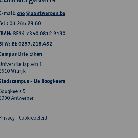
E-mail:
cno@uantwerpen.be
Tel.: 03 265 29 60
IBAN: BE34 7350 0812 9190
BTW: BE 0257.216.482
Campus Drie Eiken
Universiteitsplein 1
2610 Wilrijk
Stadscampus - De Boogkeers
Boogkeers 5
2000 Antwerpen
Privacy
-
Cookiebeleid