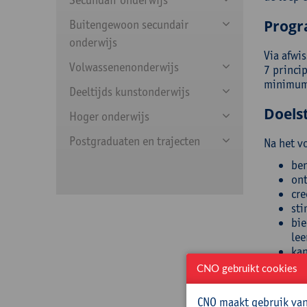
Prog
Buitengewoon secundair
onderwijs
Via afwis
Volwassenenonderwijs
7 princip
minimumd
Deeltijds kunstonderwijs
Doelst
Hoger onderwijs
Postgraduaten en trajecten
Na het v
ben
ont
cre
sti
bie
lee
kan
ini
CNO gebruikt cookies
vaa
ver
CNO maakt gebruik van 