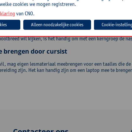
lueer jij je eigen praktijk op basis van die 7 principes;
 welke cookies we mogen registreren.
pel je de nieuwe minimumdoelen Nederlands basisonderwijs aan
klaring
van CNO.
roep
Cookie-instellin
erkrachten, zorgcoördinatoren en beleidsmedewerkers uit het la
choolbreed wil kijken, is het handig om met een kerngroep de na
e brengen door cursist
wil, mag eigen lesmateriaal meebrengen voor een taalles die de
ereiding zijn. Het kan handig zijn om een laptop mee te brengen
Contacteer ons