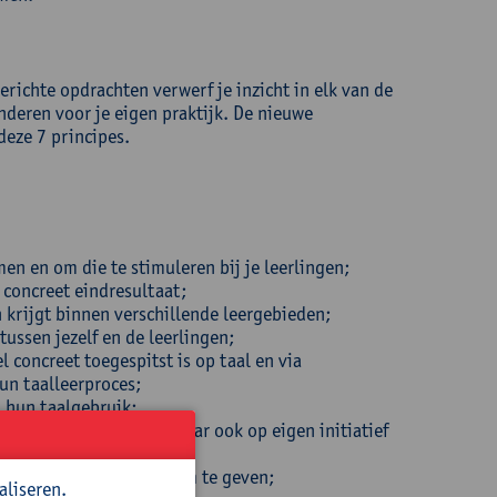
gerichte opdrachten verwerf je inzicht in elk van de
enderen voor je eigen praktijk. De nieuwe
eze 7 principes.
en en om die te stimuleren bij je leerlingen;
 concreet eindresultaat;
 krijgt binnen verschillende leergebieden;
tussen jezelf en de leerlingen;
 concreet toegespitst is op taal en via
un taalleerproces;
n hun taalgebruik;
 en stimuleer je hen om daar ook op eigen initiatief
 eigen taalonderwijs vorm te geven;
aliseren.