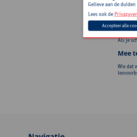
eva
Gelieve aan de duiden
kop
Lees ook de
Privacyver
Doelg
(Zorg)le
Als je s
Mee t
Wie dat 
lesvoorb
Navigatie