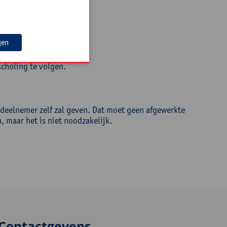
 die 7 principes.
gen
ger onderwijs.
scholing te volgen.
 deelnemer zelf zal geven. Dat moet geen afgewerkte
, maar het is niet noodzakelijk.
Contactgevens