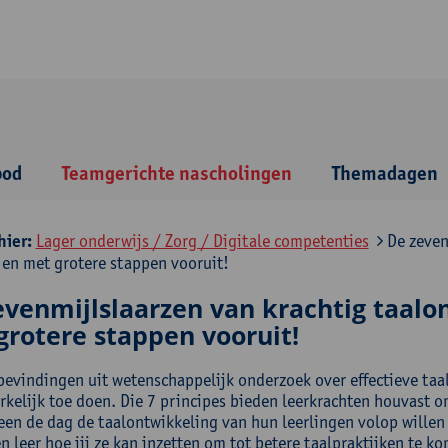
bod
Teamgerichte nascholingen
Themadagen
hier:
Lager onderwijs / Zorg / Digitale competenties
De zeven
 en met grotere stappen vooruit!
evenmijlslaarzen van krachtig taalo
grotere stappen vooruit!
bevindingen uit wetenschappelijk onderzoek over effectieve taa
erkelijk toe doen. Die 7 principes bieden leerkrachten houvast 
een de dag de taalontwikkeling van hun leerlingen volop willen
n leer hoe jij ze kan inzetten om tot betere taalpraktijken te k