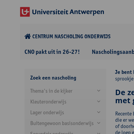
CENTRUM NASCHOLING ONDERWIJS
CNO pakt uit in 26-27!
Nascholingsaan
Je bent 
Zoek een nascholing
sprookje
De z
Thema's in de kijker
met 
Kleuteronderwijs
Lager onderwijs
Recente 
die er w
Buitengewoon basisonderwijs
of doorh
de loep e
Secundair onderwijs