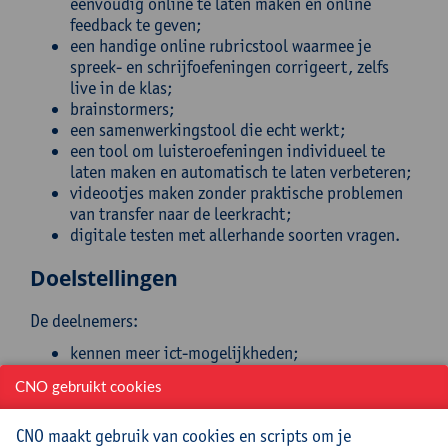
eenvoudig online te laten maken en online
feedback te geven;
een handige online rubricstool waarmee je
spreek- en schrijfoefeningen corrigeert, zelfs
live in de klas;
brainstormers;
een samenwerkingstool die echt werkt;
een tool om luisteroefeningen individueel te
laten maken en automatisch te laten verbeteren;
videootjes maken zonder praktische problemen
van transfer naar de leerkracht;
digitale testen met allerhande soorten vragen.
Doelstellingen
De deelnemers:
kennen meer ict-mogelijkheden;
kunnen een aantal tools heel concreet inzetten in
CNO gebruikt cookies
de les.
Doelgroep
CNO maakt gebruik van cookies en scripts om je