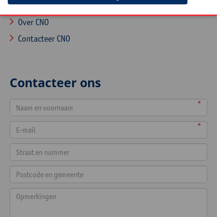
Startpagina
Over CNO
Contacteer CNO
Contacteer ons
*
*