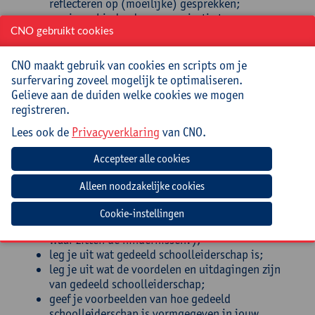
reflecteren op (moeilijke) gesprekken;
pas je verbindende communicatie toe om op een
constructieve manier te kunnen blijven
CNO gebruikt cookies
samenwerken;
deel je expertise met betrekking tot het voeren
CNO maakt gebruik van cookies en scripts om je
van moeilijke gesprekken;
surfervaring zoveel mogelijk te optimaliseren.
bezit je een basiskennis motiverende
Gelieve aan de duiden welke cookies we mogen
gespreksvoering;
registreren.
beheers je de basisvaardigheden in het omgaan
Lees ook de
Privacyverklaring
van CNO.
met weerstand;
reflecteer je op het eigen functioneren als coach
(waar sta ik in mijn vaardigheden als coach?
Waar bots ik nog op? Waar zitten mijn
groeikansen?);
reflecteer je op de eigen onderwijscontext (waar
Cookie-instellingen
staan we als school? Waar zie ik nog kansen?
Waar zitten de hindernissen?);
leg je uit wat gedeeld schoolleiderschap is;
leg je uit wat de voordelen en uitdagingen zijn
van gedeeld schoolleiderschap;
geef je voorbeelden van hoe gedeeld
schoolleiderschap is vormgegeven in jouw