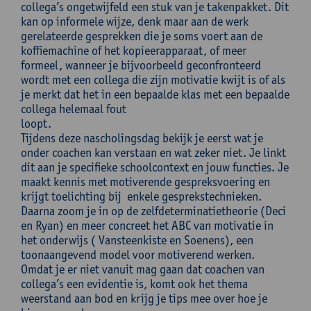
collega’s ongetwijfeld een stuk van je takenpakket. Dit
kan op informele wijze, denk maar aan de werk
gerelateerde gesprekken die je soms voert aan de
koffiemachine of het kopieerapparaat, of meer
formeel, wanneer je bijvoorbeeld geconfronteerd
wordt met een collega die zijn motivatie kwijt is of als
je merkt dat het in een bepaalde klas met een bepaalde
collega helemaal fout
lo
Tijdens deze nascholingsdag bekijk je eerst wat je
onder coachen kan verstaan en wat zeker niet. Je linkt
dit aan je specifieke schoolcontext en jouw functies. Je
maakt kennis met motiverende gespreksvoering en
krijgt toelichting bij enkele gesprekstechnieken.
Daarna zoom je in op de zelfdeterminatietheorie (Deci
en Ryan) en meer concreet het ABC van motivatie in
het onderwijs ( Vansteenkiste en Soenens), een
toonaangevend model voor motiverend werken.
Omdat je er niet vanuit mag gaan dat coachen van
collega’s een evidentie is, komt ook het thema
weerstand aan bod en krijg je tips mee over hoe je