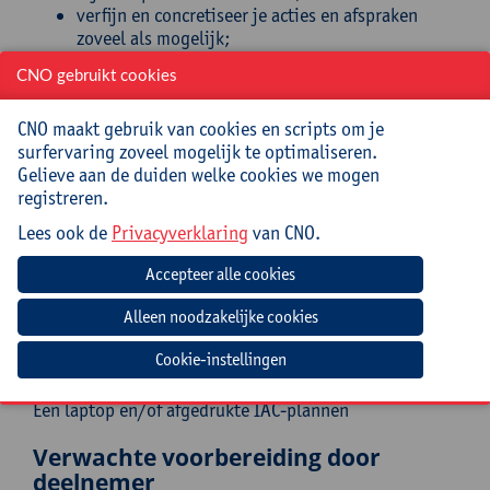
verfijn en concretiseer je acties en afspraken
zoveel als mogelijk;
ken je de verschillende evaluatiemogelijkheden
CNO gebruikt cookies
voor een IAC;
heb je inspiratie om (zorg)roosters te
CNO maakt gebruik van cookies en scripts om je
hervormen;
surfervaring zoveel mogelijk te optimaliseren.
pas je de participatiematrix toe;
Gelieve aan de duiden welke cookies we mogen
optimaliseer je je huidige IAC-plannen.
registreren.
Doelgroep
Lees ook de
Privacyverklaring
van CNO.
(Zorg)leerkrachten en zorgcoördinatoren,
beleidsmedewerkers en leerondersteuners uit het
basisonderwijs
Mee te brengen door cursist
Cookie-instellingen
Een laptop en/of afgedrukte IAC-plannen
Verwachte voorbereiding door
deelnemer