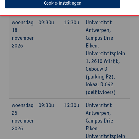
Cookie-instellingen
Datum
Beginuur
Einduur
Locatie
woensdag
09:30u
16:30u
Universiteit
18
Antwerpen,
november
Campus Drie
2026
Eiken,
Universiteitsplein
1, 2610 Wilrijk,
Gebouw D
(parking P2),
lokaal D.042
(gelijkvloers)
woensdag
09:30u
16:30u
Universiteit
25
Antwerpen,
november
Campus Drie
2026
Eiken,
Universiteitsplein