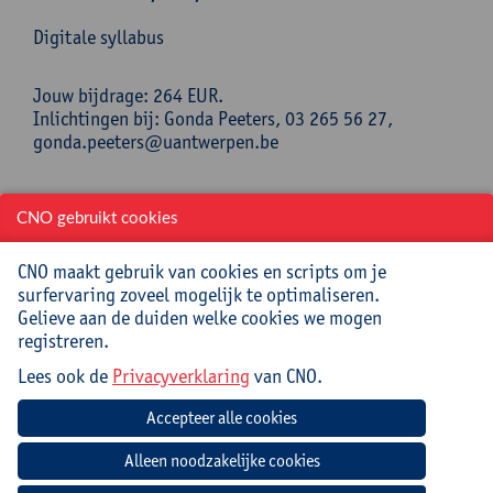
Digitale syllabus
Jouw bijdrage: 264 EUR.
Inlichtingen bij: Gonda Peeters, 03 265 56 27,
gonda.peeters@uantwerpen.be
Mee te brengen door cursist
CNO gebruikt cookies
Opgeladen laptop (met lader en muis) met hierop
CNO maakt gebruik van cookies en scripts om je
Excel 2021, 2024 of M365 (aanbevolen) geïnstalleerd.
surfervaring zoveel mogelijk te optimaliseren.
Het gaat om de desktopversie van M365, niet om de
Gelieve aan de duiden welke cookies we mogen
webversie (online in een browser) gezien de online
registreren.
mogelijkheden beperkt zijn t.o.v. de desktopversie. De
belangrijkste verschillen kan je op deze website
Lees ook de
Privacyverklaring
van CNO.
vergelijken:
https://www.computertutoring.co.uk/blogs/microsoft-
365-online-vs-desktop
.
Geen chromebook!