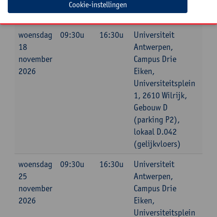
Cookie-instellingen
Datum
Beginuur
Einduur
Locatie
woensdag
09:30u
16:30u
Universiteit
18
Antwerpen,
november
Campus Drie
2026
Eiken,
Universiteitsplein
1, 2610 Wilrijk,
Gebouw D
(parking P2),
lokaal D.042
(gelijkvloers)
woensdag
09:30u
16:30u
Universiteit
25
Antwerpen,
november
Campus Drie
2026
Eiken,
Universiteitsplein