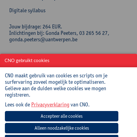
Digitale syllabus
Jouw bijdrage: 264 EUR.
Inlichtingen bij: Gonda Peeters, 03 265 56 27,
gonda.peeters@uantwerpen.be
Mee te brengen door cursist
CNO gebruikt cookies
Opgeladen laptop (met lader en muis) met hierop
CNO maakt gebruik van cookies en scripts om je
Excel 2021, 2024 of M365 (aanbevolen) geïnstalleerd.
surfervaring zoveel mogelijk te optimaliseren.
Het gaat om de desktopversie van M365, niet om de
Gelieve aan de duiden welke cookies we mogen
webversie (online in een browser) gezien de online
registreren.
mogelijkheden beperkt zijn t.o.v. de desktopversie. De
belangrijkste verschillen kan je op deze website
Lees ook de
Privacyverklaring
van CNO.
vergelijken:
https://www.computertutoring.co.uk/blogs/microsoft-
365-online-vs-desktop
.
Geen chromebook!