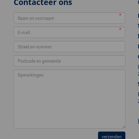
Contacteer ons
*
*