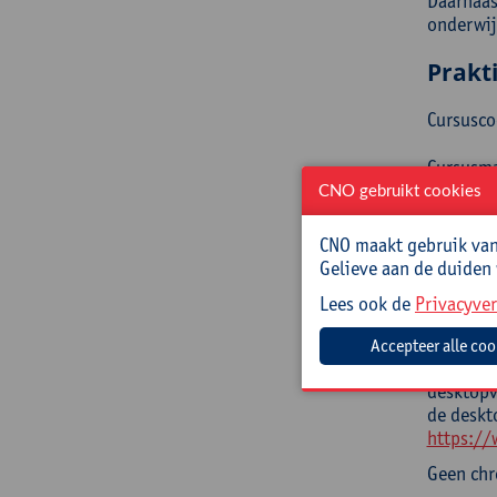
Daarnaas
onderwijs
Prakt
Cursusc
Cursusma
CNO gebruikt cookies
Jouw bij
CNO maakt gebruik van 
Inlichti
Gelieve aan de duiden
Lees ook de
Privacyver
Mee t
Opgelade
desktopv
de deskto
https://
Geen ch