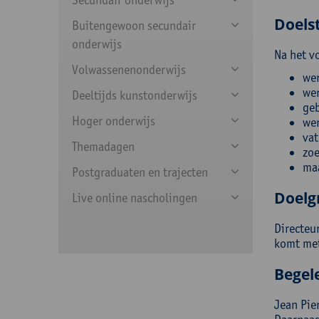
Doelst
Buitengewoon secundair
onderwijs
Na het v
Volwassenenonderwijs
wer
wer
Deeltijds kunstonderwijs
geb
Hoger onderwijs
wer
vat
Themadagen
zoe
maa
Postgraduaten en trajecten
Doelg
Live online nascholingen
Directeu
komt met
Begel
Jean Pier