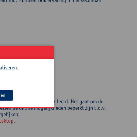
arning. Hij heeft ook ervaring in het secundair
aliseren.
pen.be
gen
365 (aanbevolen) geïnstalleerd. Het gaat om de
zien de online mogelijkheden beperkt zijn t.o.v.
rgelijken:
esktop
.