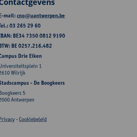
Contactgevens
E-mail:
cno@uantwerpen.be
Tel.: 03 265 29 60
IBAN: BE34 7350 0812 9190
BTW: BE 0257.216.482
Campus Drie Eiken
Universiteitsplein 1
2610 Wilrijk
Stadscampus - De Boogkeers
Boogkeers 5
2000 Antwerpen
Privacy
-
Cookiebeleid