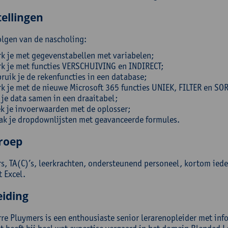
ellingen
olgen van de nascholing:
k je met gegevenstabellen met variabelen;
k je met functies VERSCHUIVING en INDIRECT;
ruik je de rekenfuncties in een database;
k je met de nieuwe Microsoft 365 functies UNIEK, FILTER en SO
 je data samen in een draaitabel;
k je invoerwaarden met de oplosser;
k je dropdownlijsten met geavanceerde formules.
roep
rs, TA(C)’s, leerkrachten, ondersteunend personeel, kortom iede
 Excel.
eiding
re Pluymers is een enthousiaste senior lerarenopleider met info