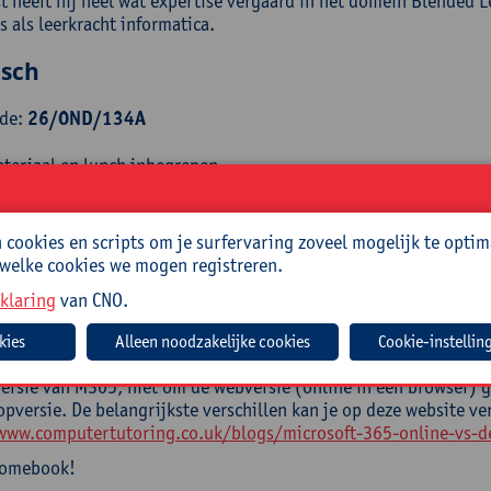
t heeft hij heel wat expertise vergaard in het domein Blended Le
 als leerkracht informatica.
isch
ode:
26/OND/134A
teriaal en lunch inbegrepen
drage: 138 EUR.
cookies en scripts om je surfervaring zoveel mogelijk te optim
ngen bij: Gonda Peeters, 03 265 56 27, gonda.peeters@uantwer
 welke cookies we mogen registreren.
klaring
van CNO.
e brengen door cursist
Cookie-instellin
n laptop (met lader en muis) met hierop Excel 2021, 2024 of M
ersie van M365, niet om de webversie (online in een browser) ge
pversie. De belangrijkste verschillen kan je op deze website ve
www.computertutoring.co.uk/blogs/microsoft-365-online-vs-d
romebook!