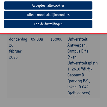
Mee te brengen door cursist
Een aantal voorbeelden van feedback die men geeft op
het werk van leerlingen.
Cookie-instellingen
Datum
Beginuur
Einduur
Locatie
donderdag
09:00u
16:00u
Universiteit
26
Antwerpen,
februari
Campus Drie
2026
Eiken,
Universiteitsplein
1, 2610 Wilrijk,
Gebouw D
(parking P2),
lokaal D.042
(gelijkvloers)