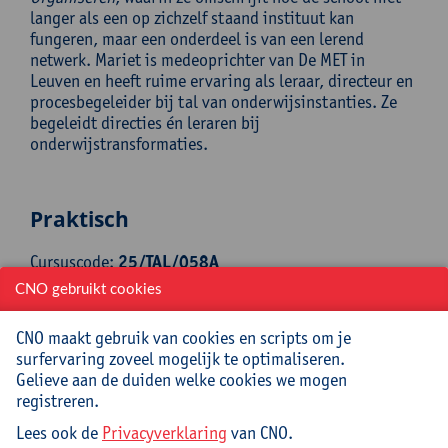
langer als een op zichzelf staand instituut kan
fungeren, maar een onderdeel is van een lerend
netwerk. Mariet is medeoprichter van De MET in
Leuven en heeft ruime ervaring als leraar, directeur en
procesbegeleider bij tal van onderwijsinstanties. Ze
begeleidt directies én leraren bij
onderwijstransformaties.
Praktisch
Cursuscode:
25/TAL/058A
CNO gebruikt cookies
Cursusmateriaal en lunch inbegrepen
CNO maakt gebruik van cookies en scripts om je
Jouw bijdrage: 132 EUR.
surfervaring zoveel mogelijk te optimaliseren.
Inlichtingen bij: Tamara Bonne, 03 265 29 89,
Gelieve aan de duiden welke cookies we mogen
tamara.bonne@uantwerpen.be
registreren.
Lees ook de
Privacyverklaring
van CNO.