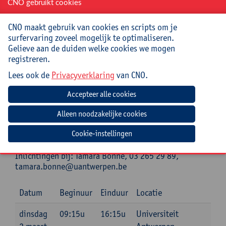
CNO gebruikt cookies
Begeleiding
CNO maakt gebruik van cookies en scripts om je
surfervaring zoveel mogelijk te optimaliseren.
Marit Goossens, communicatiedeskundige en
Gelieve aan de duiden welke cookies we mogen
organisatiecoach (Gosky).
registreren.
Praktisch
Lees ook de
Privacyverklaring
van CNO.
Cursuscode:
26/DR/333A
Cursusmateriaal en lunch inbegrepen
Cookie-instellingen
Jouw bijdrage: 138 EUR.
Inlichtingen bij: Tamara Bonne, 03 265 29 89,
tamara.bonne@uantwerpen.be
Datum
Beginuur
Einduur
Locatie
dinsdag
09:15u
16:15u
Universiteit