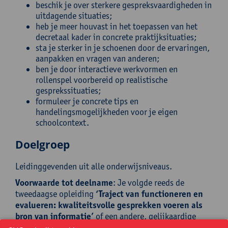
beschik je over sterkere gespreksvaardigheden in
uitdagende situaties;
heb je meer houvast in het toepassen van het
decretaal kader in concrete praktijksituaties;
sta je sterker in je schoenen door de ervaringen,
aanpakken en vragen van anderen;
ben je door interactieve werkvormen en
rollenspel voorbereid op realistische
gesprekssituaties;
formuleer je concrete tips en
handelingsmogelijkheden voor je eigen
schoolcontext.
Doelgroep
Leidinggevenden uit alle onderwijsniveaus.
Voorwaarde tot deelname
: Je volgde reeds de
tweedaagse opleiding
‘Traject van functioneren en
evalueren: kwaliteitsvolle gesprekken voeren als
bron van informatie’
of een andere, gelijkaardige
praktijkgerichte opleiding.