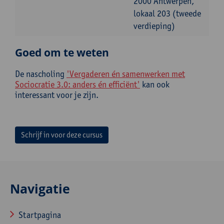
2000 Antwerpen,
lokaal 203 (tweede
verdieping)
Goed om te weten
De nascholing
'Vergaderen én samenwerken met
Sociocratie 3.0: anders én efficiënt'
kan ook
interessant voor je zijn.
Schrijf in voor deze cursus
Navigatie
Startpagina