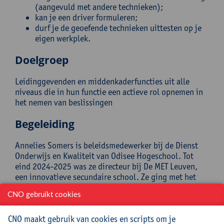
(aangevuld met andere technieken);
kan je een driver formuleren;
durf je de geoefende technieken uittesten op je
eigen werkplek.
Doelgroep
Leidinggevenden en middenkaderfuncties uit alle
niveaus die in hun functie een actieve rol opnemen in
het nemen van beslissingen
Begeleiding
Annelies Somers is beleidsmedewerker bij de Dienst
Onderwijs en Kwaliteit van Odisee Hogeschool. Tot
eind 2024-2025 was ze directeur bij De MET Leuven,
een innovatieve secundaire school. Ze ging met het
team aan de slag met Sociocratie 3.0 (S3) en consent
CNO gebruikt cookies
besluitvorming. Ook bij Odisee werkt ze aan de hand
van de principes en methodieken van S3. Annelies is
CNO maakt gebruik van cookies en scripts om je
daarnaast ook trainer in Verbindende Communicatie.