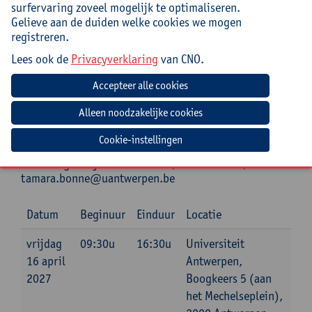
surfervaring zoveel mogelijk te optimaliseren.
Praktisch
Gelieve aan de duiden welke cookies we mogen
registreren.
Cursuscode:
26/DR/260A
Lees ook de
Privacyverklaring
van CNO.
Bronnenlijst met daarop interessante boeken, links
naar video’s, podcasts, enz. inbegrepen.
Lunch inbegrepen.
Cookie-instellingen
Jouw bijdrage: 138 EUR.
Inlichtingen bij: Tamara Bonne, 03 265 29 89,
tamara.bonne@uantwerpen.be
Datum
Beginuur
Einduur
Locatie
vrijdag
09:30u
16:30u
Universiteit
16 april
Antwerpen,
2027
Boogkeers 5 (aan
het Mechelseplein),