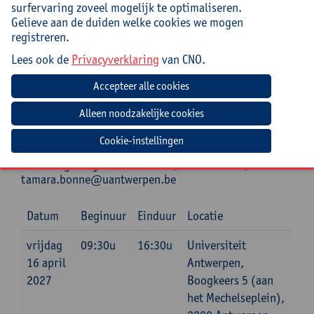
surfervaring zoveel mogelijk te optimaliseren.
Praktisch
Gelieve aan de duiden welke cookies we mogen
registreren.
Cursuscode:
26/DR/260A
Lees ook de
Privacyverklaring
van CNO.
Bronnenlijst met daarop interessante boeken, links
naar video’s, podcasts, enz. inbegrepen.
Lunch inbegrepen.
Cookie-instellingen
Jouw bijdrage: 138 EUR.
Inlichtingen bij: Tamara Bonne, 03 265 29 89,
tamara.bonne@uantwerpen.be
Datum
Beginuur
Einduur
Locatie
vrijdag
09:30u
16:30u
Universiteit
16 april
Antwerpen,
2027
Boogkeers 5 (aan
het Mechelseplein),