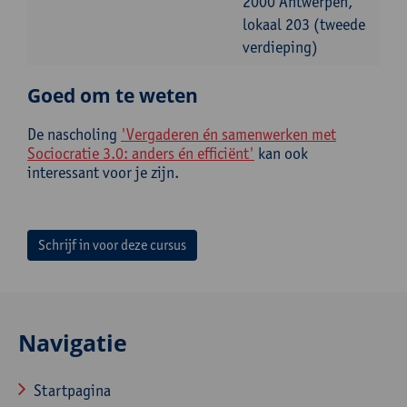
2000 Antwerpen,
lokaal 203 (tweede
verdieping)
Goed om te weten
De nascholing
'Vergaderen én samenwerken met
Sociocratie 3.0: anders én efficiënt'
kan ook
interessant voor je zijn.
Schrijf in voor deze cursus
Navigatie
Startpagina