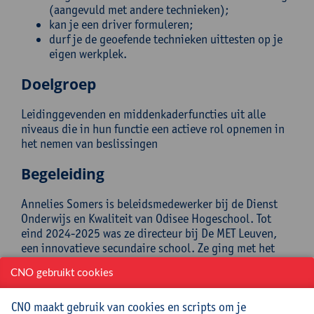
(aangevuld met andere technieken);
kan je een driver formuleren;
durf je de geoefende technieken uittesten op je
eigen werkplek.
Doelgroep
Leidinggevenden en middenkaderfuncties uit alle
niveaus die in hun functie een actieve rol opnemen in
het nemen van beslissingen
Begeleiding
Annelies Somers is beleidsmedewerker bij de Dienst
Onderwijs en Kwaliteit van Odisee Hogeschool. Tot
eind 2024-2025 was ze directeur bij De MET Leuven,
een innovatieve secundaire school. Ze ging met het
team aan de slag met Sociocratie 3.0 (S3) en consent
CNO gebruikt cookies
besluitvorming. Ook bij Odisee werkt ze aan de hand
van de principes en methodieken van S3. Annelies is
CNO maakt gebruik van cookies en scripts om je
daarnaast ook trainer in Verbindende Communicatie.