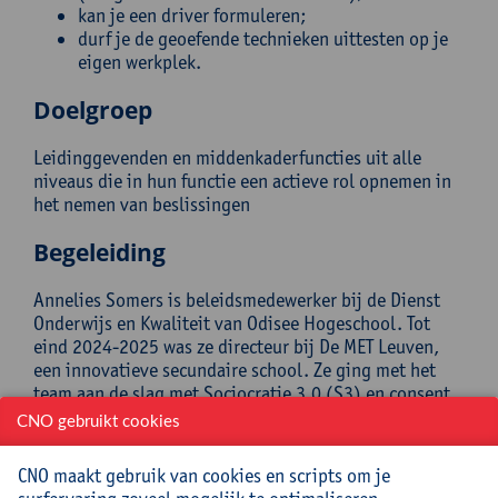
kan je een driver formuleren;
durf je de geoefende technieken uittesten op je
eigen werkplek.
Doelgroep
Leidinggevenden en middenkaderfuncties uit alle
niveaus die in hun functie een actieve rol opnemen in
het nemen van beslissingen
Begeleiding
Annelies Somers is beleidsmedewerker bij de Dienst
Onderwijs en Kwaliteit van Odisee Hogeschool. Tot
eind 2024-2025 was ze directeur bij De MET Leuven,
een innovatieve secundaire school. Ze ging met het
team aan de slag met Sociocratie 3.0 (S3) en consent
besluitvorming. Ook bij Odisee werkt ze aan de hand
CNO gebruikt cookies
van de principes en methodieken van S3. Annelies is
daarnaast ook trainer in Verbindende Communicatie.
CNO maakt gebruik van cookies en scripts om je