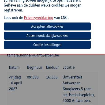
surfervaring zoveel mogelijk te optimaliseren.
Praktisch
Gelieve aan de duiden welke cookies we mogen
registreren.
Cursuscode:
26/DR/260A
Lees ook de
Privacyverklaring
van CNO.
Bronnenlijst met daarop interessante boeken, links
naar video’s, podcasts, enz. inbegrepen.
Lunch inbegrepen.
Cookie-instellingen
Jouw bijdrage: 138 EUR.
Inlichtingen bij: Tamara Bonne, 03 265 29 89,
tamara.bonne@uantwerpen.be
Datum
Beginuur
Einduur
Locatie
vrijdag
09:30u
16:30u
Universiteit
16 april
Antwerpen,
2027
Boogkeers 5 (aan
het Mechelseplein),
2000 Antwerpen,