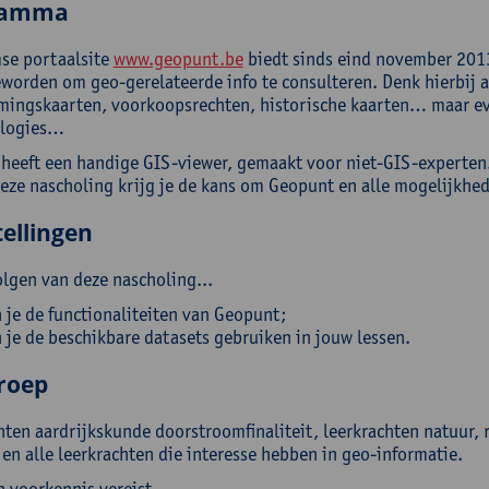
ramma
se portaalsite
www.geopunt.be
biedt sinds eind november 2013
eworden om geo-gerelateerde info te consulteren. Denk hierbij 
mingskaarten, voorkoopsrechten, historische kaarten… maar ev
 logies…
heeft een handige GIS-viewer, gemaakt voor niet-GIS-experten
deze nascholing krijg je de kans om Geopunt en alle mogelijkhe
ellingen
olgen van deze nascholing...
 je de functionaliteiten van Geopunt;
 je de beschikbare datasets gebruiken in jouw lessen.
roep
hten aardrijkskunde doorstroomfinaliteit, leerkrachten natuur,
t en alle leerkrachten die interesse hebben in geo-informatie.
n voorkennis vereist.