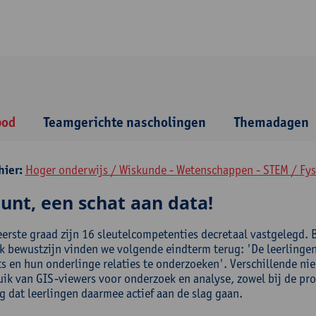
bod
Teamgerichte nascholingen
Themadagen
hier:
Hoger onderwijs / Wiskunde - Wetenschappen - STEM / Fys
unt, een schat aan data!
eerste graad zijn 16 sleutelcompetenties decretaal vastgelegd.
jk bewustzijn vinden we volgende eindterm terug: 'De leerling
ts en hun onderlinge relaties te onderzoeken'. Verschillende n
uik van GIS-viewers voor onderzoek en analyse, zowel bij de pro
g dat leerlingen daarmee actief aan de slag gaan.