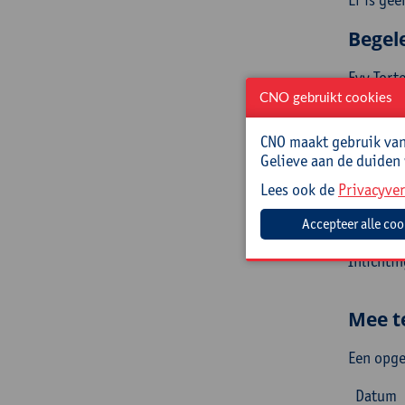
Begel
Evy Tort
CNO gebruikt cookies
Prakt
CNO maakt gebruik van 
Cursusc
Gelieve aan de duiden
Lees ook de
Privacyver
Cursusma
Jouw bij
Inlichti
Mee t
Een opge
Datum