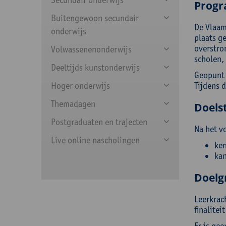
Prog
Buitengewoon secundair
De Vlaam
onderwijs
plaats g
overstro
Volwassenenonderwijs
scholen,
Deeltijds kunstonderwijs
Geopunt 
Hoger onderwijs
Tijdens 
Themadagen
Doelst
Postgraduaten en trajecten
Na het v
Live online nascholingen
ken
kan
Doelg
Leerkrac
finalitei
Er is gee