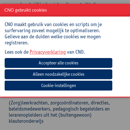
beschrijf je de wiskundige ontwikkeling van
kleuters aan de hand van groeileerlijnen;
CNO gebruikt cookies
leg je uit hoe de minimumdoelen ingebed zijn in
deze groeileerlijnen;
CNO maakt gebruik van cookies en scripts om je
situeer je de minimumdoelen binnen een breder
surfervaring zoveel mogelijk te optimaliseren.
ontwikkelingsperspectief;
Gelieve aan de duiden welke cookies we mogen
herken je wiskundige kansen in spel, routines en
registreren.
klasactiviteiten en maak je doelgericht keuzes
Lees ook de
Privacyverklaring
van CNO.
om wiskundige ontwikkeling te ondersteunen;
toon je aan hoe je via begeleide interactie en
spel aan de minimumdoelen werkt;
onderbouw je je eigen wiskundeaanbod vanuit
groeileerlijnen en minimumdoelen.
Cookie-instellingen
Doelgroep
(Zorg)leerkrachten, zorgcoördinatoren, directies,
beleidsmedewerkers, pedagogisch begeleiders en
lerarenopleiders uit het (buitengewoon)
kleuteronderwijs