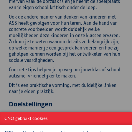
hiervan vaak de oorzaak is én je neemt de speelplaats
van je eigen school kritisch onder de loep.
Ook de andere manier van denken van kinderen met
ASS heeft gevolgen voor hun leren. Aan de hand van
concrete voorbeelden wordt duidelijk welke
moeilijkheden deze kinderen in onze klassen ervaren.
Zo kom je te weten waarom details zo belangrijk zijn,
op welke manier je een gesprek kan voeren en hoe zij
geholpen kunnen worden bij het ontwikkelen van hun
sociale vaardigheden.
Concrete tips helpen je op weg om jouw klas of school
autisme–vriendelijker te maken.
Dit is een praktische vorming, met duidelijke linken
naar je eigen praktijk.
Doelstellingen
Na deze nascholing kan je:
CNO gebruikt cookies
de link leggen tussen het gedrag van leerlingen