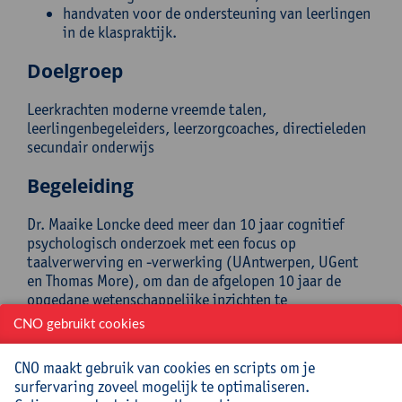
handvaten voor de ondersteuning van leerlingen
in de klaspraktijk.
Doelgroep
Leerkrachten moderne vreemde talen,
leerlingenbegeleiders, leerzorgcoaches, directieleden
secundair onderwijs
Begeleiding
Dr. Maaike Loncke deed meer dan 10 jaar cognitief
psychologisch onderzoek met een focus op
taalverwerving en -verwerking (UAntwerpen, UGent
en Thomas More), om dan de afgelopen 10 jaar de
opgedane wetenschappelijke inzichten te
implementeren in de onderwijspraktijk en de zorg voor
CNO gebruikt cookies
leerlingen (zowel als leerkracht, leerlingenbegeleider
als beleidsmedewerker). Ze is auteur van verschillende
CNO maakt gebruik van cookies en scripts om je
publicaties over dyslexie.
surfervaring zoveel mogelijk te optimaliseren.