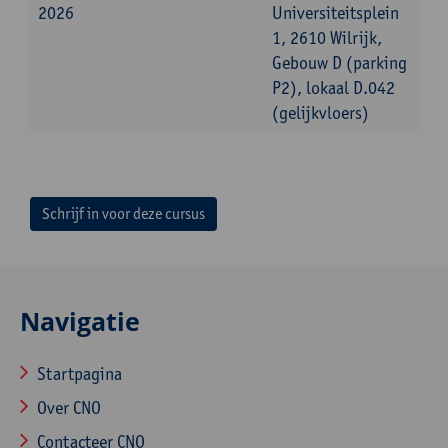
2026
Universiteitsplein
1, 2610 Wilrijk,
Gebouw D (parking
P2), lokaal D.042
(gelijkvloers)
Schrijf in voor deze cursus
Navigatie
Startpagina
Over CNO
Contacteer CNO