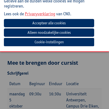
Gelieve aan de duiden welke cookies we mogen
Praktisch
registreren.
Cursuscode:
26/LZG/063A
Lees ook de
Privacyverklaring
van CNO.
Cursusmateriaal en lunch inbegrepen
Jouw bijdrage: 138 EUR.
Inlichtingen bij: Carolyn Smout, 03 265 29 73,
Cookie-instellingen
carolyn.smout@uantwerpen.be
Mee te brengen door cursist
Schrijfgerei
Datum
Beginuur
Einduur
Locatie
maandag
09:30u
16:30u
Universiteit
5
Antwerpen,
oktober
Campus Drie Eiken,