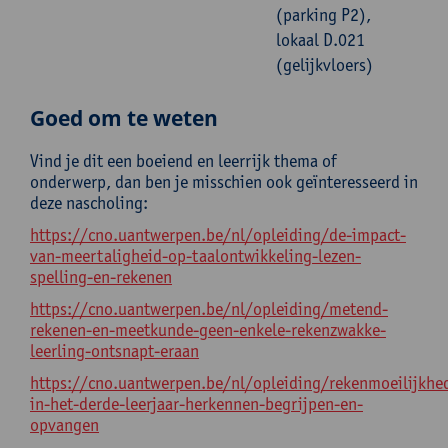
(parking P2),
lokaal D.021
(gelijkvloers)
Goed om te weten
Vind je dit een boeiend en leerrijk thema of
onderwerp, dan ben je misschien ook geïnteresseerd in
deze nascholing:
https://cno.uantwerpen.be/nl/opleiding/de-impact-
van-meertaligheid-op-taalontwikkeling-lezen-
spelling-en-rekenen
https://cno.uantwerpen.be/nl/opleiding/metend-
rekenen-en-meetkunde-geen-enkele-rekenzwakke-
leerling-ontsnapt-eraan
https://cno.uantwerpen.be/nl/opleiding/rekenmoeilijkhe
in-het-derde-leerjaar-herkennen-begrijpen-en-
opvangen