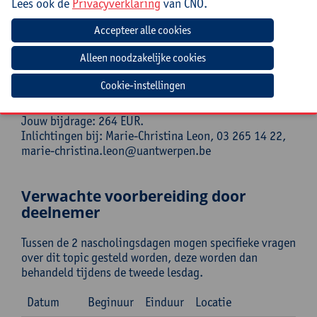
Lees ook de
Privacyverklaring
van CNO.
Deze cursus loopt over 2 dagen.
Cursuscode:
26/LAG/205A
Syllabus en Lunch inbegrepen
Cookie-instellingen
Jouw bijdrage: 264 EUR.
Inlichtingen bij: Marie-Christina Leon, 03 265 14 22,
marie-christina.leon@uantwerpen.be
Verwachte voorbereiding door
deelnemer
Tussen de 2 nascholingsdagen mogen specifieke vragen
over dit topic gesteld worden, deze worden dan
behandeld tijdens de tweede lesdag.
Datum
Beginuur
Einduur
Locatie