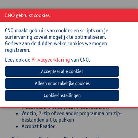
Jouw bijdrage: 138 EUR.
CNO gebruikt cookies
Inlichtingen bij: Miet Oost, 03 265 29 79,
miet.oost@uantwerpen.be
CNO maakt gebruik van cookies en scripts om je
surfervaring zoveel mogelijk te optimaliseren.
Mee te brengen door cursist
Gelieve aan de duiden welke cookies we mogen
registreren.
Opgeladen laptop (Windows/Mac)
Lees ook de
Privacyverklaring
van CNO.
Verwachte voorbereiding door
deelnemer
Installeer op voorhand:
Cookie-instellingen
Firefox
Visual Studio Code (NIET Visual Studio!)
Winzip, 7-zip of een ander programma om zip-
bestanden uit te pakken
Acrobat Reader