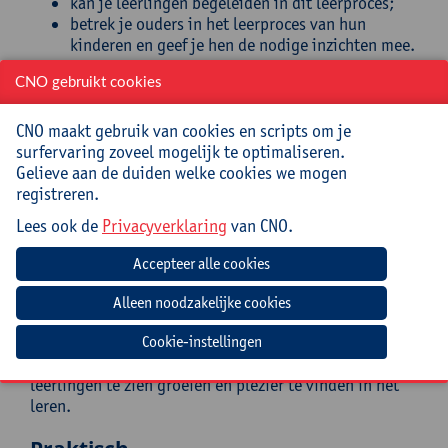
kan je leerlingen begeleiden in dit leerproces;
betrek je ouders in het leerproces van hun
kinderen en geef je hen de nodige inzichten mee.
Doelgroep
CNO gebruikt cookies
CNO maakt gebruik van cookies en scripts om je
Leerkrachten, (zorg)coördinatoren,
surfervaring zoveel mogelijk te optimaliseren.
leerlingenbegeleiders, ondersteuners uit de 3de graad
Gelieve aan de duiden welke cookies we mogen
basisonderwijs en 1ste graad secundair onderwijs.
registreren.
Begeleiding
Lees ook de
Privacyverklaring
van CNO.
Inge Verbist werkt sinds een aantal jaren als
leerlingenbegeleider op een secundaire school en is
daar verantwoordelijk voor het beleid rond leren in de
ste
1
graad. Leren leren is intussen haar passie
geworden. Ze startte daarom ook een zelfstandige
Cookie-instellingen
praktijk als leercoach waar ze ervan geniet om
leerlingen te zien groeien en plezier te vinden in het
leren.