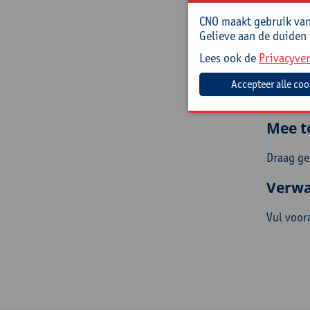
kop
CNO maakt gebruik van 
Doelg
Gelieve aan de duiden
Lees ook de
Privacyver
(Zorg)le
een kind
Er is gee
Mee t
Draag ge
Verwa
Vul voora