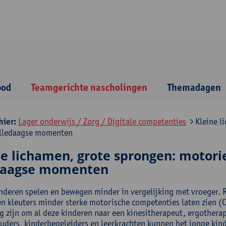
bod
Teamgerichte nascholingen
Themadagen
hier:
Lager onderwijs / Zorg / Digitale competenties
Kleine l
alledaagse momenten
ne lichamen, grote sprongen: motori
daagse momenten
nderen spelen en bewegen minder in vergelijking met vroeger. 
en kleuters minder sterke motorische competenties laten zien (C
g zijn om al deze kinderen naar een kinesitherapeut, ergotherap
uders, kinderbegeleiders en leerkrachten kunnen het jonge kind