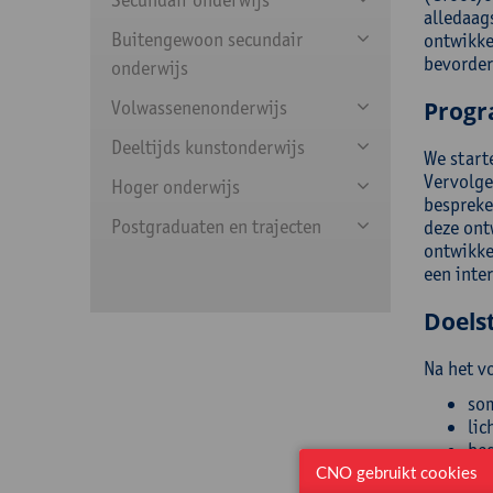
alledaags
Buitengewoon secundair
ontwikke
bevorder
onderwijs
Volwassenenonderwijs
Prog
Deeltijds kunstonderwijs
We start
Vervolge
Hoger onderwijs
bespreke
Postgraduaten en trajecten
deze ont
ontwikke
een inte
Doelst
Na het v
som
lic
bed
dem
CNO gebruikt cookies