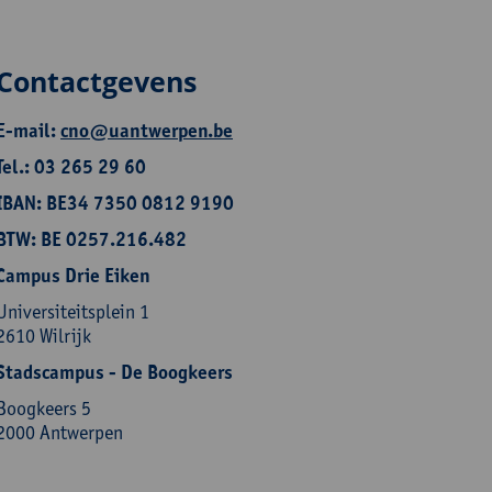
Contactgevens
E-mail:
cno@uantwerpen.be
Tel.: 03 265 29 60
IBAN: BE34 7350 0812 9190
BTW: BE 0257.216.482
Campus Drie Eiken
Universiteitsplein 1
2610 Wilrijk
Stadscampus - De Boogkeers
Boogkeers 5
2000 Antwerpen