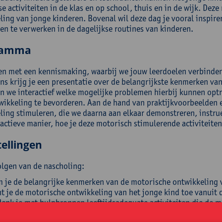
e activiteiten in de klas en op school, thuis en in de wijk. Dez
ling van jonge kinderen. Bovenal wil deze dag je vooral inspire
en te verwerken in de dagelijkse routines van kinderen.
ramma
en met een kennismaking, waarbij we jouw leerdoelen verbinden 
ns krijg je een presentatie over de belangrijkste kenmerken va
n we interactief welke mogelijke problemen hierbij kunnen optr
wikkeling te bevorderen. Aan de hand van praktijkvoorbeelden e
ling stimuleren, die we daarna aan elkaar demonstreren, instrue
ractieve manier, hoe je deze motorisch stimulerende activiteite
ellingen
olgen van de nascholing:
 je de belangrijke kenmerken van de motorische ontwikkeling v
ht je de motorische ontwikkeling van het jonge kind toe vanuit
enk je met hulpbronnen leeftijdsadequate activiteiten die de 
onstreer/instrueer je deze oefeningen;