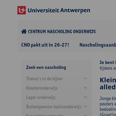
CENTRUM NASCHOLING ONDERWIJS
CNO pakt uit in 26-27!
Nascholingsaan
Je bent 
Zoek een nascholing
tijdens 
Klei
Thema's in de kijker
alle
Kleuteronderwijs
Lager onderwijs
Jonge ki
peuters 
Buitengewoon basisonderwijs
bedoelin
(Groot)o
Secundair onderwijs