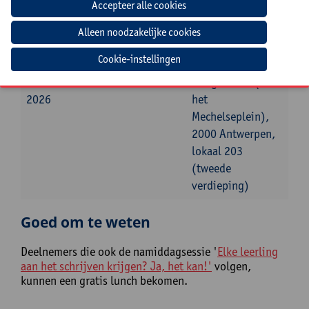
Datum
Beginuur
Einduur
Locatie
maandag
09:00u
12:00u
Universiteit
Cookie-instellingen
23
Antwerpen,
november
Boogkeers 5 (aan
2026
het
Mechelseplein),
2000 Antwerpen,
lokaal 203
(tweede
verdieping)
Goed om te weten
Deelnemers die ook de namiddagsessie '
Elke leerling
aan het schrijven krijgen? Ja, het kan!'
volgen,
kunnen een gratis lunch bekomen.