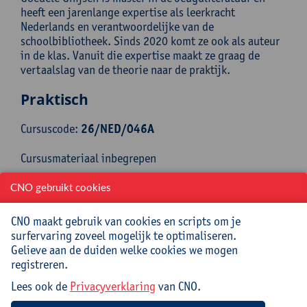
heeft een jarenlange expertise als leerkracht
Nederlands en verantwoordelijke van de
schoolbibliotheek. Sinds 2020 komt ze ook als auteur
in de klas. Vanuit die expertise maakt ze graag de
vertaalslag van de theorie naar de praktijk.
Praktisch
Cursuscode:
26/NED/046A
Cursusmateriaal inbegrepen
CNO gebruikt cookies
Jouw bijdrage: 69 EUR.
Inlichtingen bij: Reinhilde Mampuys, ,
CNO maakt gebruik van cookies en scripts om je
reinhilde.mampuys@uantwerpen.be
surfervaring zoveel mogelijk te optimaliseren.
Gelieve aan de duiden welke cookies we mogen
registreren.
Mee te brengen door cursist
Lees ook de
Privacyverklaring
van CNO.
Een boek dat je zelf zou willen aanraden aan tieners.