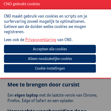
ondersteunen in het versterken van de
CNO gebruikt cookies
onderwijskwaliteit zijn de belangrijkste drijfveren in
zijn verhaal.
CNO maakt gebruik van cookies en scripts om je
surfervaring zoveel mogelijk te optimaliseren.
Praktisch
Gelieve aan de duiden welke cookies we mogen
registreren.
Cursuscode:
25/DR/274B
Lees ook de
Privacyverklaring
van CNO.
Cursusmateriaal en lunch inbegrepen
Jouw bijdrage: 132 EUR.
Inlichtingen bij: Tamara Bonne, 03 265 29 89,
Cookie-instellingen
tamara.bonne@uantwerpen.be
Mee te brengen door cursist
Een
eigen laptop
met de laatste versie van Chrome,
Firefox, Edge of Safari en een oplader.