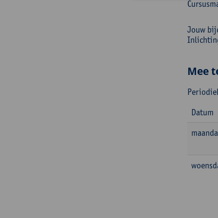
Cursusma
Jouw bij
Inlichti
Mee t
Periodie
Datum
maanda
woensd