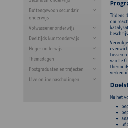
Prog
Buitengewoon secundair
Tijdens 
onderwijs
om react
katalysat
Volwassenenonderwijs
beschrij
Deeltijds kunstonderwijs
Vervolge
Hoger onderwijs
evenwich
tussen r
Themadagen
van Le C
thermody
Postgraduaten en trajecten
verkenni
Live online nascholingen
Doelst
Na het v
beg
bep
ana
lei