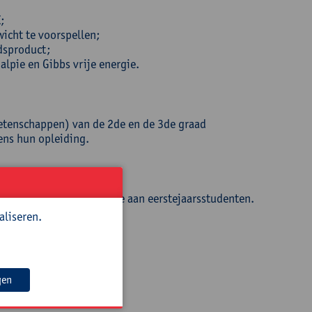
;
wicht te voorspellen;
dsproduct;
lpie en Gibbs vrije energie.
etenschappen) van de 2de en de 3de graad
ens hun opleiding.
s is ondersteuning chemie aan eerstejaarsstudenten.
aliseren.
gen