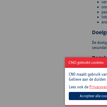
ver
ond
pas
int
ana
Doelg
De doelg
secundai
Begel
CNO gebruikt cookies
Lore Ley
CNO maakt gebruik van 
Prakt
Gelieve aan de duiden
Lees ook de
Privacyver
Deze cur
Cursusc