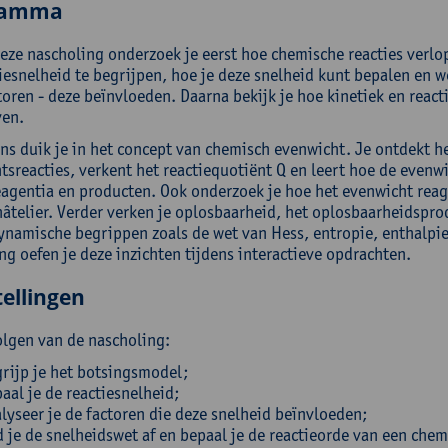
ramma
deze nascholing onderzoek je eerst hoe chemische reacties verlo
iesnelheid te begrijpen, hoe je deze snelheid kunt bepalen en we
oren - deze beïnvloeden. Daarna bekijk je hoe kinetiek en react
ven.
ns duik je in het concept van chemisch evenwicht. Je ontdekt he
tsreacties, verkent het reactiequotiënt Q en leert hoe de evenwi
eagentia en producten. Ook onderzoek je hoe het evenwicht reag
hâtelier. Verder verken je oplosbaarheid, het oplosbaarheidspro
namische begrippen zoals de wet van Hess, entropie, enthalpie 
ng oefen je deze inzichten tijdens interactieve opdrachten.
ellingen
olgen van de nascholing:
rijp je het botsingsmodel;
aal je de reactiesnelheid;
lyseer je de factoren die deze snelheid beïnvloeden;
d je de snelheidswet af en bepaal je de reactieorde van een chem