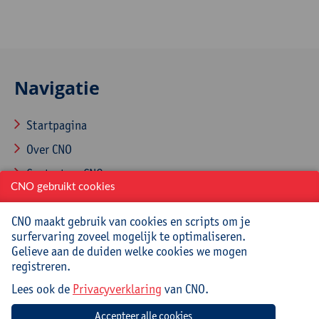
Navigatie
Startpagina
Over CNO
Contacteer CNO
CNO gebruikt cookies
CNO maakt gebruik van cookies en scripts om je
Contacteer ons
surfervaring zoveel mogelijk te optimaliseren.
Gelieve aan de duiden welke cookies we mogen
registreren.
*
Lees ook de
Privacyverklaring
van CNO.
*