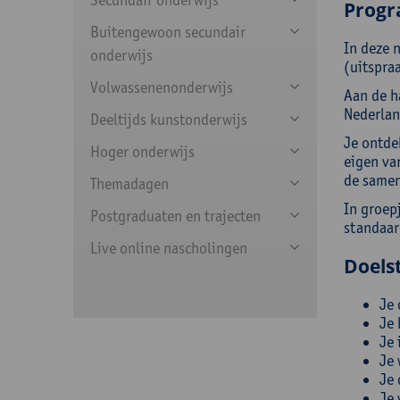
Prog
Buitengewoon secundair
In deze n
onderwijs
(uitspra
Volwassenenonderwijs
Aan de h
Nederland
Deeltijds kunstonderwijs
Je ontde
Hoger onderwijs
eigen va
de samen
Themadagen
In groep
Postgraduaten en trajecten
standaard
Live online nascholingen
Doelst
Je 
Je 
Je 
Je 
Je 
Je 