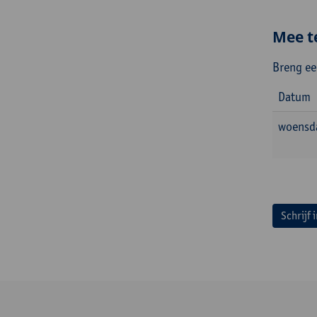
Mee t
Breng ee
Datum
woensda
Schrijf 