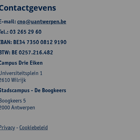
Contactgevens
E-mail:
cno@uantwerpen.be
Tel.: 03 265 29 60
IBAN: BE34 7350 0812 9190
BTW: BE 0257.216.482
Campus Drie Eiken
Universiteitsplein 1
2610 Wilrijk
Stadscampus - De Boogkeers
Boogkeers 5
2000 Antwerpen
Privacy
-
Cookiebeleid