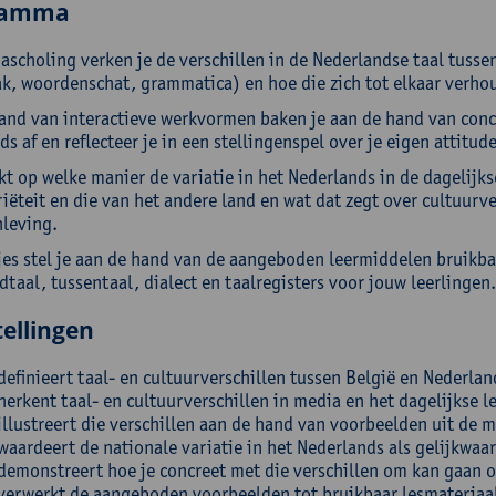
ramma
ascholing verken je de verschillen in de Nederlandse taal tusse
ak, woordenschat, grammatica) en hoe die zich tot elkaar verho
and van interactieve werkvormen baken je aan de hand van concr
s af en reflecteer je in een stellingenspel over je eigen attitude
kt op welke manier de variatie in het Nederlands in de dagelij
riëteit en die van het andere land en wat dat zegt over cultuurv
leving.
jes stel je aan de hand van de aangeboden leermiddelen bruikba
taal, tussentaal, dialect en taalregisters voor jouw leerlingen.
ellingen
definieert taal- en cultuurverschillen tussen België en Nederlan
herkent taal- en cultuurverschillen in media en het dagelijkse l
illustreert die verschillen aan de hand van voorbeelden uit de m
waardeert de nationale variatie in het Nederlands als gelijkwaar
demonstreert hoe je concreet met die verschillen om kan gaan 
verwerkt de aangeboden voorbeelden tot bruikbaar lesmateriaa