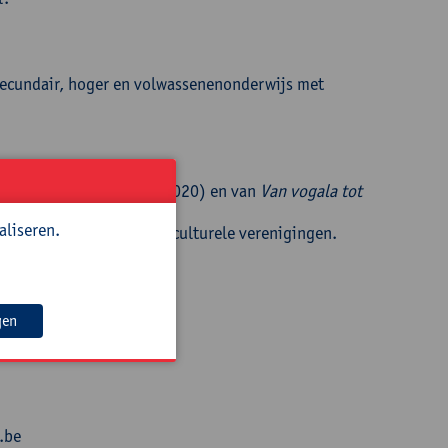
 secundair, hoger en volwassenenonderwijs met
in België en Nederland
(2020) en van
Van vogala tot
aliseren.
ver taal voor scholen en culturele verenigingen.
gen
.be