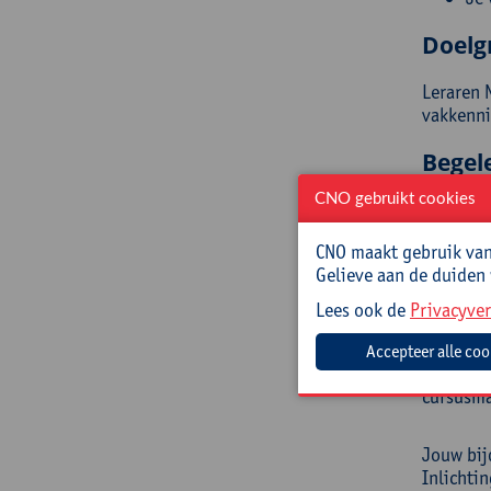
Doelg
Leraren 
vakkenni
Begel
CNO gebruikt cookies
Miet Oom
noncha. 
CNO maakt gebruik van 
Ze schri
Gelieve aan de duiden
Prakt
Lees ook de
Privacyver
Cursusc
cursusma
Jouw bij
Inlichti