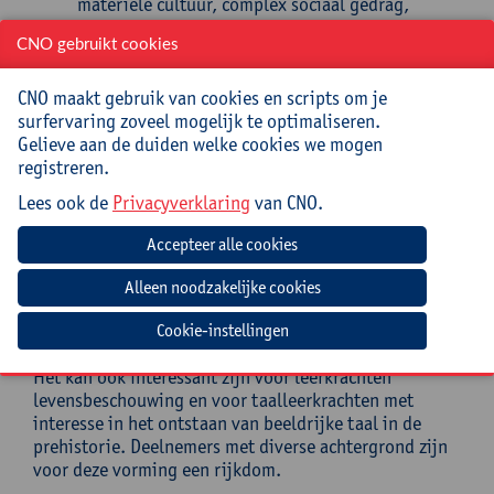
materiële cultuur, complex sociaal gedrag,
empathie, zelfbesef, ritueel gedrag, zin voor
CNO gebruikt cookies
schoonheid, symboliek, creativiteit, innovatie,
muziek, religie, kunst, en wetenschap;
heb je tools verworven om te begrijpen hoe
CNO maakt gebruik van cookies en scripts om je
mensen vandaag handelen en om te duiden hoe
surfervaring zoveel mogelijk te optimaliseren.
dat gedrag (pre)historisch tot stand kwam;
Gelieve aan de duiden welke cookies we mogen
leg je het verband tussen de fylogenie van de
registreren.
Homo sapiens
en de ontogenese van jonge
Lees ook de
Privacyverklaring
van CNO.
mensen.
Doelgroep
Leerkrachten geschiedenis, humane wetenschappen,
filosofie, biologie, kunstvakken, competenties inzake
Cookie-instellingen
wetenschappen, burgerschap en historisch bewustzijn.
Het kan ook interessant zijn voor leerkrachten
levensbeschouwing en voor taalleerkrachten met
interesse in het ontstaan van beeldrijke taal in de
prehistorie. Deelnemers met diverse achtergrond zijn
voor deze vorming een rijkdom.