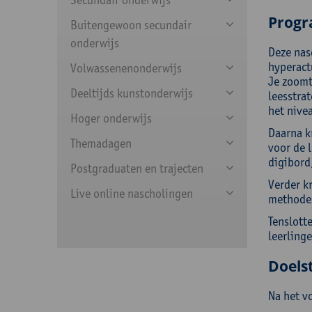
Prog
Buitengewoon secundair
onderwijs
Deze nas
hyperact
Volwassenenonderwijs
Je zoomt
Deeltijds kunstonderwijs
leesstra
het nive
Hoger onderwijs
Daarna kr
Themadagen
voor de l
digibord,
Postgraduaten en trajecten
Verder k
Live online nascholingen
methodes
Tenslott
leerling
Doelst
Na het v