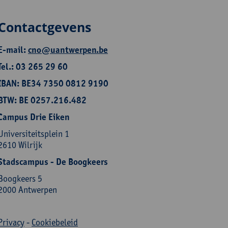
Contactgevens
E-mail:
cno@uantwerpen.be
Tel.: 03 265 29 60
IBAN: BE34 7350 0812 9190
BTW: BE 0257.216.482
Campus Drie Eiken
Universiteitsplein 1
2610 Wilrijk
Stadscampus - De Boogkeers
Boogkeers 5
2000 Antwerpen
Privacy
-
Cookiebeleid