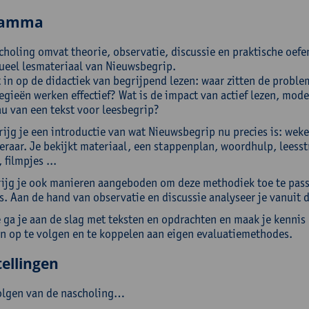
ramma
choling omvat theorie, observatie, discussie en praktische oefe
ueel lesmateriaal van Nieuwsbegrip.
 in op de didactiek van begrijpend lezen: waar zitten de proble
tegieën werken effectief? Wat is de impact van actief lezen, mod
au van een tekst voor leesbegrip?
ijg je een introductie van wat Nieuwsbegrip nu precies is: weke
eraar. Je bekijkt materiaal, een stappenplan, woordhulp, leesst
 filmpjes ...
rijg je ook manieren aangeboden om deze methodiek toe te passe
. Aan de hand van observatie en discussie analyseer je vanuit 
e ga je aan de slag met teksten en opdrachten en maak je kenni
en op te volgen en te koppelen aan eigen evaluatiemethodes.
ellingen
olgen van de nascholing…