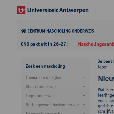
CENTRUM NASCHOLING ONDERWIJS
CNO pakt uit in 26-27!
Nascholingsaan
Je bent 
Zoek een nascholing
lezen
Nieuw
Thema's in de kijker
Kleuteronderwijs
Wat is e
leerling
Lager onderwijs
voor: beg
Buitengewoon basisonderwijs
gerichte 
schrijfv
Secundair onderwijs