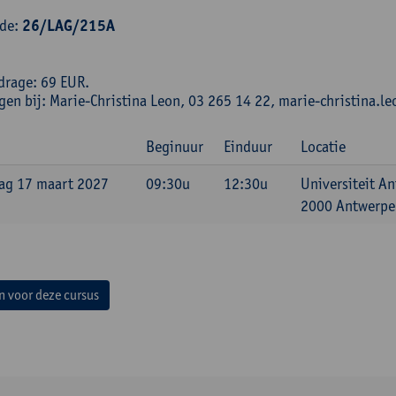
ode:
26/LAG/215A
drage: 69 EUR.
ngen bij: Marie-Christina Leon, 03 265 14 22, marie-christina
Beginuur
Einduur
Locatie
ag 17 maart 2027
09:30u
12:30u
Universiteit A
2000 Antwerpen
in voor deze cursus