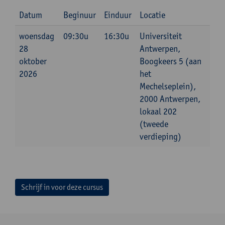
Datum
Beginuur
Einduur
Locatie
woensdag
09:30u
16:30u
Universiteit
28
Antwerpen,
oktober
Boogkeers 5 (aan
2026
het
Mechelseplein),
2000 Antwerpen,
lokaal 202
(tweede
verdieping)
Schrijf in voor deze cursus