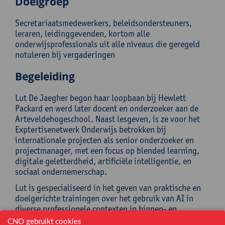
Doelgroep
Secretariaatsmedewerkers, beleidsondersteuners,
leraren, leidinggevenden, kortom alle
onderwijsprofessionals uit alle niveaus die geregeld
notuleren bij vergaderingen
Begeleiding
Lut De Jaegher begon haar loopbaan bij Hewlett
Packard en werd later docent en onderzoeker aan de
Arteveldehogeschool. Naast lesgeven, is ze voor het
Exptertisenetwerk Onderwijs betrokken bij
internationale projecten als senior onderzoeker en
projectmanager, met een focus op blended learning,
digitale geletterdheid, artificiële intelligentie, en
sociaal ondernemerschap.
Lut is gespecialiseerd in het geven van praktische en
doelgerichte trainingen over het gebruik van AI in
diverse professionele contexten in binnen- en
buitenland, waarbij ze deelnemers inspireert en
CNO gebruikt cookies