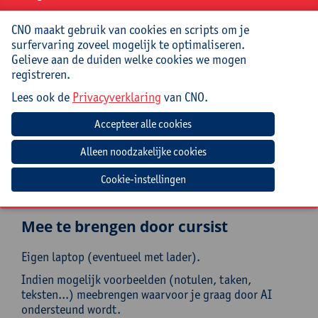
concrete tools aanreikt om AI efficiënt in te zetten in
hun dagelijkse werk.
CNO maakt gebruik van cookies en scripts om je
surfervaring zoveel mogelijk te optimaliseren.
Praktisch
Gelieve aan de duiden welke cookies we mogen
registreren.
Cursuscode:
26/OND/212A
Lees ook de
Privacyverklaring
van CNO.
Cursusmateriaal en lunch inbegrepen
Jouw bijdrage: 138 EUR.
Inlichtingen bij: Gonda Peeters, 03 265 56 27,
Cookie-instellingen
gonda.peeters@uantwerpen.be
Mee te brengen door cursist
Eigen laptop (eventueel met lader).
Indien mogelijk voorbeelden (notulen, taken,
teksten...) meebrengen waarvoor je graag door AI
ondersteund wordt.