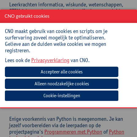
Leerkrachten informatica, wiskunde, wetenschappen,
STEM 3de graad secundair onderwijs. Lerarenopleiders
CNO gebruikt cookies
wiskunde, wetenschappen, STEM voor leerkrachten
secundair onderwijs (educatieve masteropleiding).
CNO maakt gebruik van cookies en scripts om je
Enige voorkennis van Python is meegenomen, hoewel
surfervaring zoveel mogelijk te optimaliseren.
elke programmeercode wordt uitgelegd in de
Gelieve aan de duiden welke cookies we mogen
nascholing. Je kan jezelf wat voorbereiden via de
registreren.
leerpaden op de projectpagina's
Programmeren met
Python
of
Python in de wiskundeles
.
Lees ook de
Privacyverklaring
van CNO.
Mee te brengen door cursist
Laptop met browser
Cookie-instellingen
Verwachte voorbereiding door
deelnemer
Enige voorkennis van Python is meegenomen. Je kan
jezelf voorbereiden via de leerpaden op de
projectpagina's
Programmeren met Python
of
Python