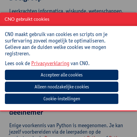
Leerkrachten informatica, wiskunde, wetenschappen,
STEM 3de graad secundair onderwijs. Lerarenopleiders
CNO gebruikt cookies
wiskunde, wetenschappen, STEM voor leerkrachten
secundair onderwijs (educatieve masteropleiding).
CNO maakt gebruik van cookies en scripts om je
Enige voorkennis van Python is meegenomen, hoewel
surfervaring zoveel mogelijk te optimaliseren.
elke programmeercode wordt uitgelegd in de
Gelieve aan de duiden welke cookies we mogen
nascholing. Je kan jezelf wat voorbereiden via de
registreren.
leerpaden op de projectpagina's
Programmeren met
Lees ook de
Privacyverklaring
van CNO.
Python
of
Python in de wiskundeles
.
Mee te brengen door cursist
Laptop met browser
Cookie-instellingen
Verwachte voorbereiding door
deelnemer
Enige voorkennis van Python is meegenomen. Je kan
jezelf voorbereiden via de leerpaden op de