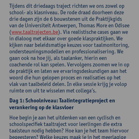
Tijdens dit driedaags traject richten we ons zowel op
school- als klasniveau. De rode draad doorheen deze
drie dagen zijn de 6 bouwstenen uit de Praktijkgids
van de Universiteit Antwerpen, Thomas More en Odisee
(
www.taaltrajecten.be
). Via realistische cases gaan we
in dialoog met elkaar over goede klaspraktijken. We
kijken naar beleidsmatige keuzes voor taalmonitoring,
ondersteuningsmodellen en professionalisering. We
gaan ook na hoe jij, als taalanker, hierin een
coachende rol kan spelen. Vervolgens zoomen we in op
de praktijk en laten we ervaringsdeskundigen aan het
woord die hun gelopen proces en realisaties op het
vlak van taalbeleid delen. In elke sessie krijg je volop
ruimte om uit te wisselen met collega’s.
Dag 1: Schoolniveau: Taalintegratieproject en
verankering op de klasvloer
Hoe begin je aan het uitdenken van een cyclisch en
schoolspecifiek taaltraject voor leerlingen die extra
taalsteun nodig hebben? Hoe kan je het team hiervoor
begeesteren? Welke keuzes maak je in het meerlagige