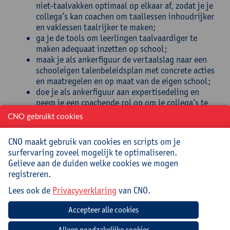
niet-taalvakken optimaal op elkaar af, zodat je je
collega’s kan coachen om taallessen inhoudrijker
en vaklessen taalrijker te maken;
ga je de tools om leerlingen taalvaardiger te
maken adequaat inzetten op school;
maak je als ankerfiguur de vertaalslag naar een
schooleigen talenbeleidsplan met concrete acties
en maatregelen en op maat van de eigen school;
doe je als ankerfiguur aan expertisedeling en
neem je een coachende rol op om je collega’s te
ondersteunen in hun dagelijkse taalpraktijk;
CNO gebruikt cookies
kan je onmiddellijk aan de slag gaan met een
schat aan kant-en-klaar materiaal en
evidence-
CNO maakt gebruik van cookies en scripts om je
informed good practices
uit andere scholen;
surfervaring zoveel mogelijk te optimaliseren.
begrijp je hoe de onderwijsinspectie taalbeleid
Gelieve aan de duiden welke cookies we mogen
beoordeelt en welke verwachtingen gelden
registreren.
binnen kwaliteitsontwikkeling en gelijke
onderwijskansen.
Lees ook de
Privacyverklaring
van CNO.
Doelgroep