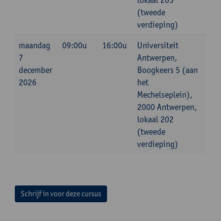
(tweede
verdieping)
maandag
09:00u
16:00u
Universiteit
7
Antwerpen,
december
Boogkeers 5 (aan
2026
het
Mechelseplein),
2000 Antwerpen,
lokaal 202
(tweede
verdieping)
Schrijf in voor deze cursus