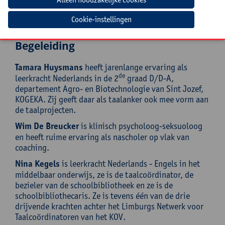
Staat het taalbeleid nog in de kinderschoenen op jouw
school of is er nood aan herziening? Dan is dit een
Cookie-instellingen
traject op jouw maat.
Begeleiding
Tamara Huysmans
heeft jarenlange ervaring als
de
leerkracht Nederlands in de 2
graad D/D-A,
departement Agro- en Biotechnologie van Sint Jozef,
KOGEKA. Zij geeft daar als taalanker ook mee vorm aan
de taalprojecten.
Wim De Breucker
is klinisch psycholoog-seksuoloog
en heeft ruime ervaring als nascholer op vlak van
coaching.
Nina Kegels
is leerkracht Nederlands - Engels in het
middelbaar onderwijs, ze is de taalcoördinator, de
bezieler van de schoolbibliotheek en ze is de
schoolbibliothecaris. Ze is tevens één van de drie
drijvende krachten achter het Limburgs Netwerk voor
Taalcoördinatoren van het KOV.