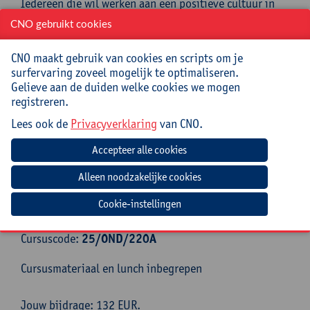
Iedereen die wil werken aan een positieve cultuur in
het schoolteam
CNO gebruikt cookies
Begeleiding
CNO maakt gebruik van cookies en scripts om je
surfervaring zoveel mogelijk te optimaliseren.
Griet Peeraer behaalde diploma’s in antropologie en
Gelieve aan de duiden welke cookies we mogen
cultuurwetenschappen. Zij is doctor in de medische
registreren.
wetenschappen en professor aan de Antwerp
Management School. Haar expertise ligt op vlak van
Lees ook de
Privacyverklaring
van CNO.
teams, leiderschap, organisatiecultuur en
genderdiversiteit in organisaties. Daarnaast is Griet
coach en organisatiebegeleider. Vooral wanneer het
moeilijk loopt tussen mensen.
Cookie-instellingen
Praktisch
Cursuscode:
25/OND/220A
Cursusmateriaal en lunch inbegrepen
Jouw bijdrage: 132 EUR.