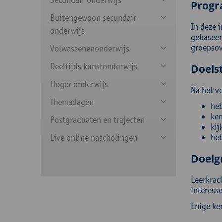
Prog
Buitengewoon secundair
In deze i
onderwijs
gebaseer
groepsov
Volwassenenonderwijs
Deeltijds kunstonderwijs
Doelst
Hoger onderwijs
Na het v
Themadagen
heb
ken
Postgraduaten en trajecten
kij
heb
Live online nascholingen
Doelg
Leerkrac
interess
Enige ke