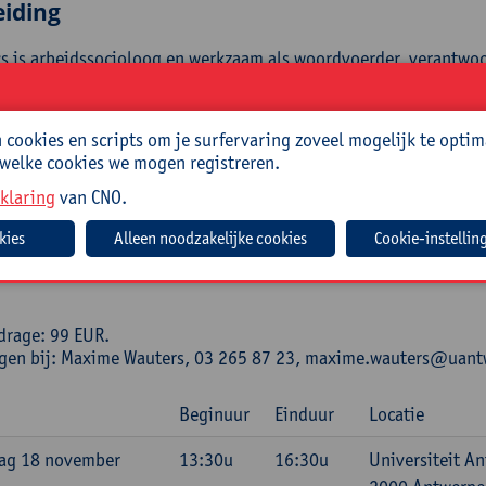
eiding
s is arbeidssocioloog en werkzaam als woordvoerder, verantwoo
Belgische HR-verlener Randstad. Daarnaast is hij een veelgevraa
 en private sector, op nationaal en internationaal vlak, onder
ployment Confederation, International Labour Organisation, Eu
cookies en scripts om je surfervaring zoveel mogelijk te optim
n and Development. Jan Denys volgt onafgebroken het reilen en 
 welke cookies we mogen registreren.
es, waaronder het recente ‘
Iedereen aan ’t werk! En andere arb
klaring
van CNO.
isch
Cookie-instellin
ode:
26/ECO/039A
drage: 99 EUR.
ngen bij: Maxime Wauters, 03 265 87 23, maxime.wauters@uan
Beginuur
Einduur
Locatie
ag 18 november
13:30u
16:30u
Universiteit A