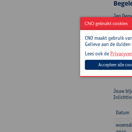
Begel
Jan Deny
voor de 
CNO gebruikt cookies
publieke
World Em
CNO maakt gebruik van 
operatio
Gelieve aan de duiden
publicati
Lees ook de
Privacyver
Prakt
Cursusc
Jouw bij
Inlichti
Datum
woensd