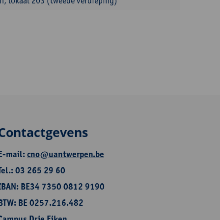
, lokaal 203 (tweede verdieping)
Contactgevens
E-mail:
cno@uantwerpen.be
Tel.: 03 265 29 60
IBAN: BE34 7350 0812 9190
BTW: BE 0257.216.482
Campus Drie Eiken