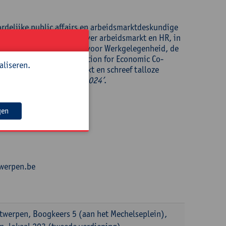
rdelijke public affairs en arbeidsmarktdeskundige
gd adviseur en spreker over arbeidsmarkt en HR, in
 andere voor de Hoge Raad voor Werkgelegenheid, de
ropese Unie en Organisation for Economic Co-
aliseren.
zeilen op de arbeidsmarkt en schreef talloze
eidsmarktverhalen 1974-2024’
.
gen
twerpen.be
ntwerpen, Boogkeers 5 (aan het Mechelseplein),