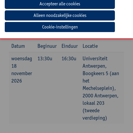
Jouw bijdrage: 99 EUR.
Inlichtingen bij: Maxime Wauters, 03 265 87 23,
Cookie-instellingen
maxime.wauters@uantwerpen.be
Datum
Beginuur
Einduur
Locatie
woensdag
13:30u
16:30u
Universiteit
18
Antwerpen,
november
Boogkeers 5 (aan
2026
het
Mechelseplein),
2000 Antwerpen,
lokaal 203
(tweede
verdieping)