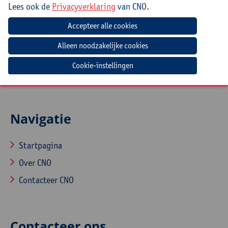
Lees ook de
Privacyverklaring
van CNO.
Leerkrachten en leerkrachtenteams PAV/MAVO,
leerkrachten die de sleutelcompetenties van de
basisvorming uit de arbeidsmarktfinaliteit integreren
via andere clusters
Cookie-instellingen
Navigatie
Startpagina
Over CNO
Contacteer CNO
Contacteer ons